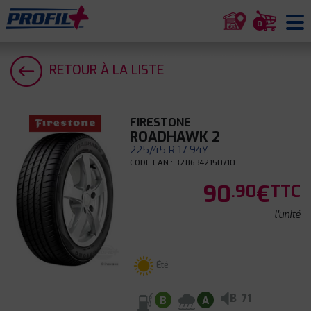
0
RETOUR À LA LISTE
FIRESTONE
ROADHAWK 2
225/45 R 17 94Y
CODE EAN : 3286342150710
90
€
.90
TTC
l'unité
Été
B
71
B
A