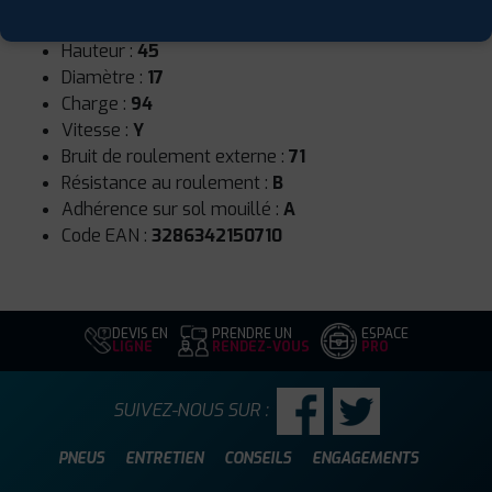
Largeur :
225
Hauteur :
45
Diamètre :
17
Charge :
94
Vitesse :
Y
Bruit de roulement externe :
71
Résistance au roulement :
B
Adhérence sur sol mouillé :
A
Code EAN :
3286342150710
DEVIS EN
PRENDRE UN
ESPACE
LIGNE
RENDEZ-VOUS
PRO
SUIVEZ-NOUS SUR :
PNEUS
ENTRETIEN
CONSEILS
ENGAGEMENTS