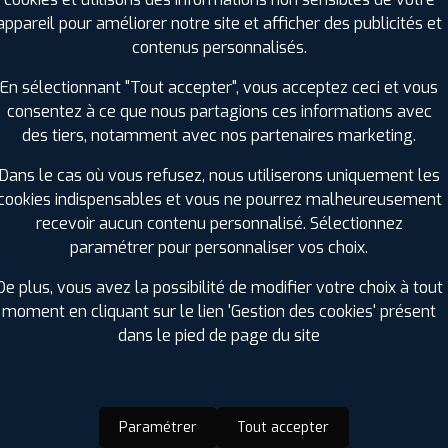
Vitesse :
H
appareil pour améliorer notre site et afficher des publicités et
Bruit de roulement externe :
71
contenus personnalisés.
Résistance au roulement :
C
En sélectionnant "Tout accepter", vous acceptez ceci et vous
Adhérence sur sol mouillé :
A
consentez à ce que nous partagions ces informations avec
Code EAN :
3286341817614
des tiers, notamment avec nos partenaires marketing.
Dans le cas où vous refusez, nous utiliserons uniquement les
cookies indispensables et vous ne pourrez malheureusement
recevoir aucun contenu personnalisé. Sélectionnez
paramétrer pour personnaliser vos choix.
De plus, vous avez la possibilité de modifier votre choix à tout
moment en cliquant sur le lien 'Gestion des cookies' présent
dans le pied de page du site
ir adherent
Offres d'emploi
FAQ
Paramétrer
Tout accepter