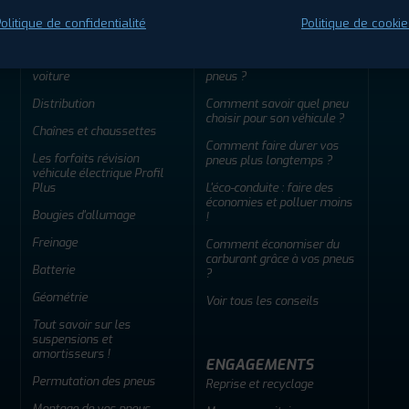
olitique de confidentialité
Politique de cookie
ENTRETIEN
CONSEILS
Éclairage - Phares de
Comment stocker vos
voiture
pneus ?
Distribution
Comment savoir quel pneu
choisir pour son véhicule ?
Chaînes et chaussettes
Comment faire durer vos
Les forfaits révision
pneus plus longtemps ?
véhicule électrique Profil
Plus
L'éco-conduite : faire des
économies et polluer moins
Bougies d'allumage
!
Freinage
Comment économiser du
carburant grâce à vos pneus
Batterie
?
Géométrie
Voir tous les conseils
Tout savoir sur les
suspensions et
amortisseurs !
ENGAGEMENTS
Permutation des pneus
Reprise et recyclage
Montage de vos pneus