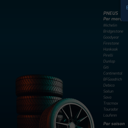
P
PNEUS
Par marque
Michelin
Bridgestone
Goodyear
Firestone
Hankook
Pirelli
Dunlop
Giti
Continental
BFGoodrich
Debica
Sailun
Sava
Tracmax
Tourador
Laufenn
Par saison