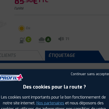
85
€
.90
TTC
l'unité
Été
B
71
C
A
CLIENTS
ÉTIQUETAGE
Continuer sans accepte
Saison :
Été
Runflat :
Non
Des cookies pour la route ?
Largeur :
195
Hauteur :
60
Les cookies sont importants pour le bon fonctionnement de
Diamètre :
15
notre site internet.
Nos partenaires
et nous déposons des
Charge :
88
cookies et utilisons des informations non sensibles de votre