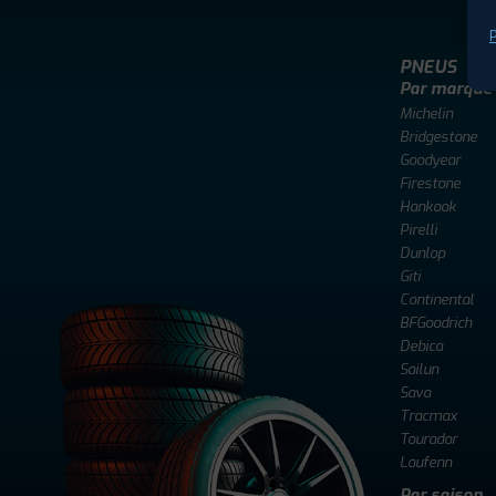
P
PNEUS
Par marque
Michelin
Bridgestone
Goodyear
Firestone
Hankook
Pirelli
Dunlop
Giti
Continental
BFGoodrich
Debica
Sailun
Sava
Tracmax
Tourador
Laufenn
Par saison