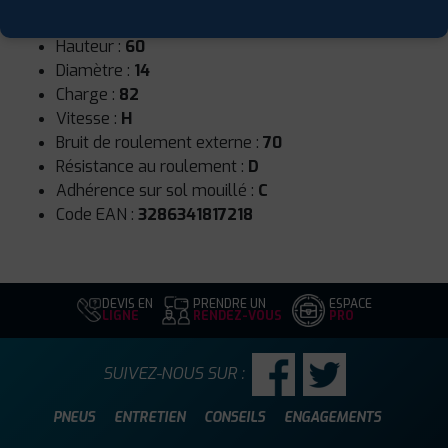
Largeur :
185
Hauteur :
60
Diamètre :
14
Charge :
82
Vitesse :
H
Bruit de roulement externe :
70
Résistance au roulement :
D
Adhérence sur sol mouillé :
C
Code EAN :
3286341817218
DEVIS EN
PRENDRE UN
ESPACE
LIGNE
RENDEZ-VOUS
PRO
SUIVEZ-NOUS SUR :
PNEUS
ENTRETIEN
CONSEILS
ENGAGEMENTS