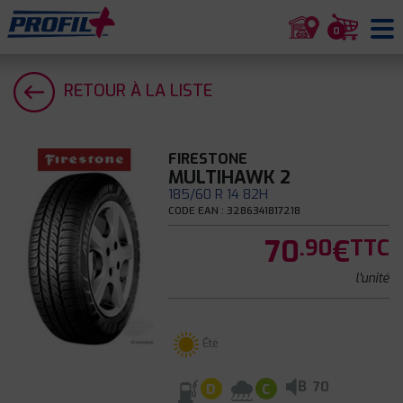
0
RETOUR À LA LISTE
FIRESTONE
MULTIHAWK 2
185/60 R 14 82H
CODE EAN : 3286341817218
70
€
.90
TTC
l'unité
Été
B
70
D
C