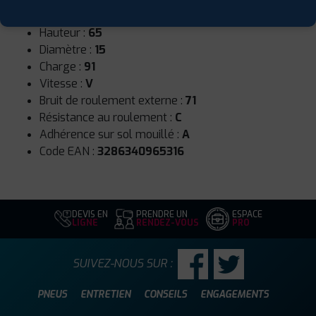
Largeur :
195
Hauteur :
65
Diamètre :
15
Charge :
91
Vitesse :
V
Bruit de roulement externe :
71
Résistance au roulement :
C
Adhérence sur sol mouillé :
A
Code EAN :
3286340965316
DEVIS EN
PRENDRE UN
ESPACE
LIGNE
RENDEZ-VOUS
PRO
SUIVEZ-NOUS SUR :
PNEUS
ENTRETIEN
CONSEILS
ENGAGEMENTS