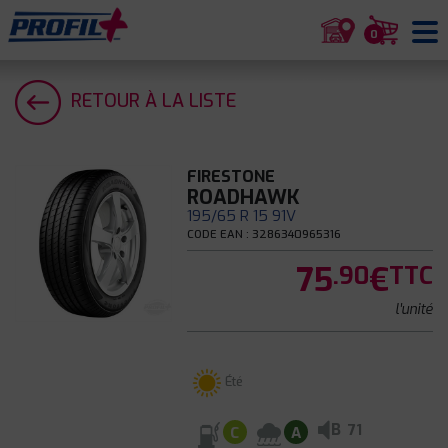
0
RETOUR À LA LISTE
FIRESTONE
ROADHAWK
195/65 R 15 91V
CODE EAN : 3286340965316
75
€
.90
TTC
l'unité
Été
B
71
C
A