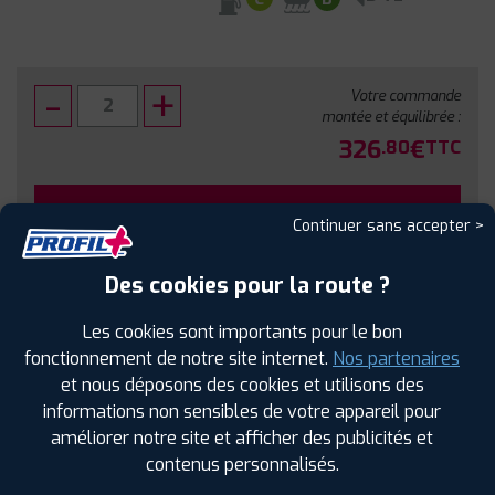
Votre commande
montée et équilibrée :
326
€
.80
TTC
FAIRE INSTALLER CE PNEU
Continuer sans accepter >
Sous réserve de disponibilité en agence
Des cookies pour la route ?
Les cookies sont importants pour le bon
fonctionnement de notre site internet.
Nos partenaires
et nous déposons des cookies et utilisons des
SPÉCIFICATIONS
AVIS CLIENTS
ÉTIQUETAGE
informations non sensibles de votre appareil pour
améliorer notre site et afficher des publicités et
Étiquetage
contenus personnalisés.