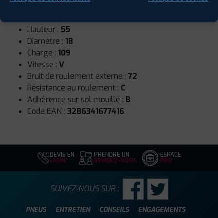
Runflat :
Non
Largeur :
255
Hauteur :
55
Diamètre :
18
Charge :
109
Vitesse :
V
Bruit de roulement externe :
72
Résistance au roulement :
C
Adhérence sur sol mouillé :
B
Code EAN :
3286341677416
DEVIS EN
PRENDRE UN
ESPACE
LIGNE
RENDEZ-VOUS
PRO
SUIVEZ-NOUS SUR :
PNEUS
ENTRETIEN
CONSEILS
ENGAGEMENTS