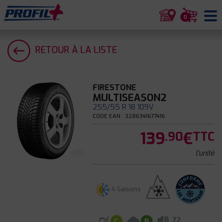
0
RETOUR À LA LISTE
FIRESTONE
MULTISEASON2
255/55 R 18 109V
CODE EAN : 3286341677416
139
€
.90
TTC
l'unité
4 Saisons
B
72
C
B