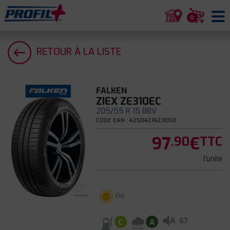
0
RETOUR À LA LISTE
FALKEN
ZIEX ZE310EC
205/55 R 15 88V
CODE EAN : 4250427423050
97
€
.90
TTC
l'unité
Été
A
67
C
A