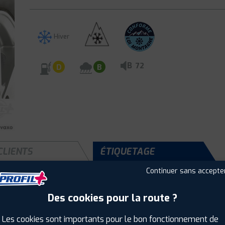
Hiver
B
72
D
B
CLIENTS
ÉTIQUETAGE
Continuer sans accepte
Des cookies pour la route ?
Saison :
Hiver
Runflat :
Non
Les cookies sont importants pour le bon fonctionnement de
Largeur :
255