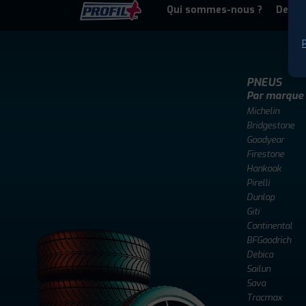
Qui sommes-nous ?
Deven
P
PNEUS
Par marque
Michelin
Bridgestone
Goodyear
Firestone
Hankook
Pirelli
Dunlop
Giti
Continental
BFGoodrich
Debica
Sailun
Sava
Tracmax