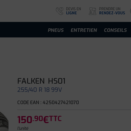
DEVIS EN
PRENDRE UN
LIGNE
RENDEZ-VOUS
PNEUS
ENTRETIEN
CONSEILS
FALKEN
HS01
255/40 R 18 99V
CODE EAN : 4250427421070
150
€
.90
TTC
l'unité