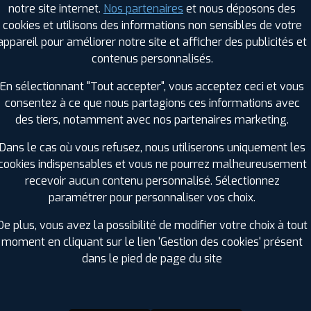
notre site internet.
Nos partenaires
et nous déposons des
Hauteur :
40
cookies et utilisons des informations non sensibles de votre
Diamètre :
18
appareil pour améliorer notre site et afficher des publicités et
Charge :
99
contenus personnalisés.
Vitesse :
V
Bruit de roulement externe :
72
En sélectionnant "Tout accepter", vous acceptez ceci et vous
Résistance au roulement :
D
consentez à ce que nous partagions ces informations avec
Adhérence sur sol mouillé :
B
des tiers, notamment avec nos partenaires marketing.
Code EAN :
4250427421070
Dans le cas où vous refusez, nous utiliserons uniquement les
cookies indispensables et vous ne pourrez malheureusement
recevoir aucun contenu personnalisé. Sélectionnez
paramétrer pour personnaliser vos choix.
De plus, vous avez la possibilité de modifier votre choix à tout
moment en cliquant sur le lien 'Gestion des cookies' présent
dans le pied de page du site