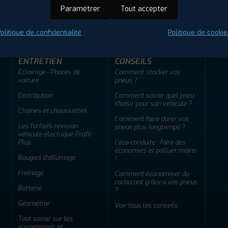
ir adherent
Offres d'emploi
FAQ
Paramétrer
Tout accepter
olitique de confidentialité
Politique de cookie
ENTRETIEN
CONSEILS
Éclairage - Phares de
Comment stocker vos
voiture
pneus ?
Distribution
Comment savoir quel pneu
choisir pour son véhicule ?
Chaînes et chaussettes
Comment faire durer vos
Les forfaits révision
pneus plus longtemps ?
véhicule électrique Profil
Plus
L'éco-conduite : faire des
économies et polluer moins
Bougies d'allumage
!
Freinage
Comment économiser du
carburant grâce à vos pneus
Batterie
?
Géométrie
Voir tous les conseils
Tout savoir sur les
suspensions et