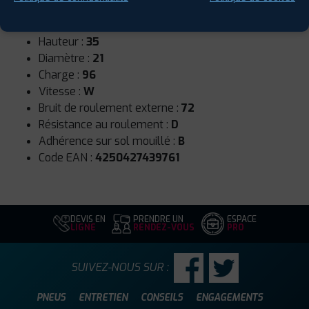
Runflat :
Non
Largeur :
245
Hauteur :
35
Diamètre :
21
Charge :
96
Vitesse :
W
Bruit de roulement externe :
72
Résistance au roulement :
D
Adhérence sur sol mouillé :
B
Code EAN :
4250427439761
DEVIS EN
PRENDRE UN
ESPACE
LIGNE
RENDEZ-VOUS
PRO
SUIVEZ-NOUS SUR :
PNEUS
ENTRETIEN
CONSEILS
ENGAGEMENTS