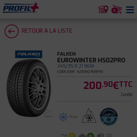
0
RETOUR À LA LISTE
FALKEN
EUROWINTER HS02PRO
245/35 R 21 96W
CODE EAN : 4250427439761
200
€
.90
TTC
l'unité
Hiver
B
72
D
B