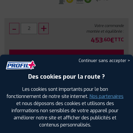
Votre commande
montée et équilibrée :
453
€
.60
TTC
FAIRE INSTALLER CE PNEU
Continuer sans accepter >
Sous réserve de disponibilité en agence
Des cookies pour la route ?
Les cookies sont importants pour le bon
fonctionnement de notre site internet.
Nos partenaires
et nous déposons des cookies et utilisons des
SPÉCIFICATIONS
AVIS CLIENTS
ÉTIQUETAGE
informations non sensibles de votre appareil pour
améliorer notre site et afficher des publicités et
Étiquetage
contenus personnalisés.