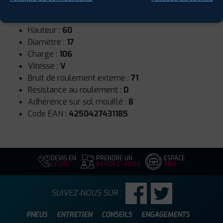
Runflat :
Non
Largeur :
235
Hauteur :
60
Diamètre :
17
Charge :
106
Vitesse :
V
Bruit de roulement externe :
71
Résistance au roulement :
D
Adhérence sur sol mouillé :
B
Code EAN :
4250427431185
DEVIS EN
PRENDRE UN
ESPACE
LIGNE
RENDEZ-VOUS
PRO
SUIVEZ-NOUS SUR :
PNEUS
ENTRETIEN
CONSEILS
ENGAGEMENTS