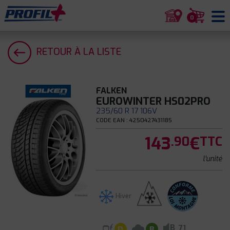
0
RETOUR À LA LISTE
FALKEN
EUROWINTER HS02PRO
235/60 R 17 106V
CODE EAN : 4250427431185
143
€
.90
TTC
l'unité
Hiver
B
71
D
B