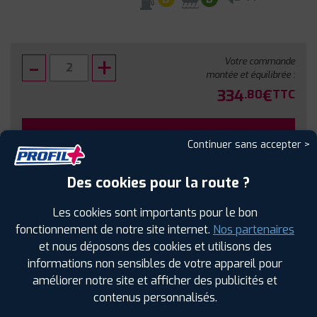
Votre commande
montée et équilibrée :
334
€
.80
TTC
FAIRE INSTALLER CE PNEU
Continuer sans accepter >
Sous réserve de disponibilité en agence
Des cookies pour la route ?
Les cookies sont importants pour le bon
fonctionnement de notre site internet.
Nos partenaires
et nous déposons des cookies et utilisons des
SPÉCIFICATIONS
AVIS CLIENTS
ÉTIQUETAGE
informations non sensibles de votre appareil pour
améliorer notre site et afficher des publicités et
Étiquetage
contenus personnalisés.