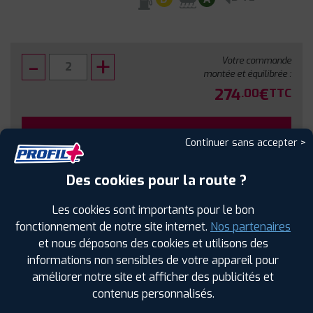
Votre commande
montée et équilibrée :
274
€
.00
TTC
FAIRE INSTALLER CE PNEU
Continuer sans accepter >
Sous réserve de disponibilité en agence
Des cookies pour la route ?
Les cookies sont importants pour le bon
fonctionnement de notre site internet.
Nos partenaires
et nous déposons des cookies et utilisons des
SPÉCIFICATIONS
AVIS CLIENTS
ÉTIQUETAGE
informations non sensibles de votre appareil pour
améliorer notre site et afficher des publicités et
Étiquetage
contenus personnalisés.