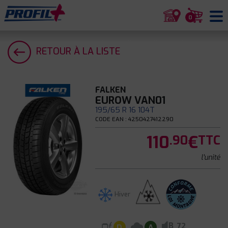
0
RETOUR À LA LISTE
FALKEN
EUROW VAN01
195/65 R 16 104T
CODE EAN : 4250427412290
110
€
.90
TTC
l'unité
Hiver
B
72
D
A