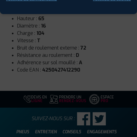
Runflat :
Non
Largeur :
195
Hauteur :
65
Diamètre :
16
Charge :
104
Vitesse :
T
Bruit de roulement externe :
72
Résistance au roulement :
D
Adhérence sur sol mouillé :
A
Code EAN :
4250427412290
DEVIS EN
PRENDRE UN
ESPACE
LIGNE
RENDEZ-VOUS
PRO
SUIVEZ-NOUS SUR :
PNEUS
ENTRETIEN
CONSEILS
ENGAGEMENTS