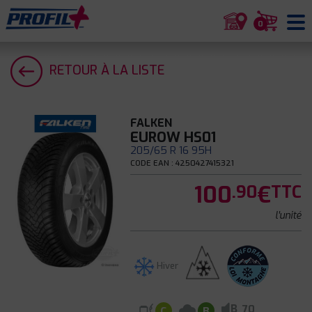
0
RETOUR À LA LISTE
FALKEN
EUROW HS01
205/65 R 16 95H
CODE EAN : 4250427415321
100
€
.90
TTC
l'unité
Hiver
B
70
C
B