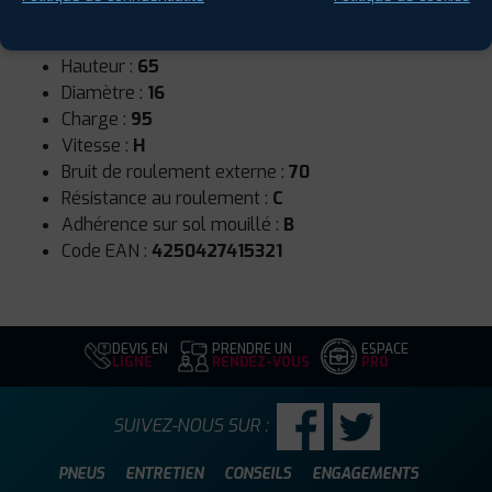
Runflat :
Non
Largeur :
205
Hauteur :
65
Diamètre :
16
Charge :
95
Vitesse :
H
Bruit de roulement externe :
70
Résistance au roulement :
C
Adhérence sur sol mouillé :
B
Code EAN :
4250427415321
DEVIS EN
PRENDRE UN
ESPACE
LIGNE
RENDEZ-VOUS
PRO
SUIVEZ-NOUS SUR :
PNEUS
ENTRETIEN
CONSEILS
ENGAGEMENTS