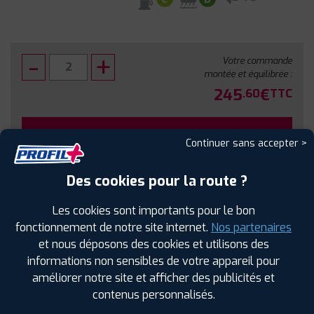
Votre commande
montée et équilibrée :
245
€
.60
TTC
FAIRE INSTALLER CE PNEU
Continuer sans accepter >
Sous réserve de disponibilité en agence
Des cookies pour la route ?
Les cookies sont importants pour le bon
fonctionnement de notre site internet.
Nos partenaires
et nous déposons des cookies et utilisons des
SPÉCIFICATIONS
AVIS CLIENTS
ÉTIQUETAGE
informations non sensibles de votre appareil pour
améliorer notre site et afficher des publicités et
Étiquetage
contenus personnalisés.