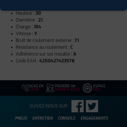
Largeur :
305
Hauteur :
30
Diamètre :
21
Charge :
104
Vitesse :
Y
Bruit de roulement externe :
71
Résistance au roulement :
C
Adhérence sur sol mouillé :
A
Code EAN :
4250427433578
DEVIS EN
PRENDRE UN
ESPACE
LIGNE
RENDEZ-VOUS
PRO
SUIVEZ-NOUS SUR :
PNEUS
ENTRETIEN
CONSEILS
ENGAGEMENTS