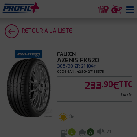
0
RETOUR À LA LISTE
FALKEN
AZENIS FK520
305/30 ZR 21 104Y
CODE EAN : 4250427433578
233
€
.90
TTC
l'unité
Été
A
71
C
A