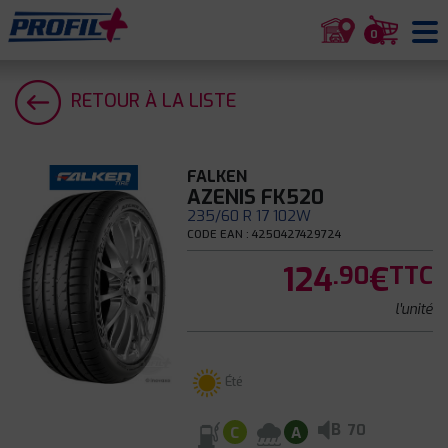
0
RETOUR À LA LISTE
FALKEN
AZENIS FK520
235/60 R 17 102W
CODE EAN : 4250427429724
124
€
.90
TTC
l'unité
Été
B
70
C
A