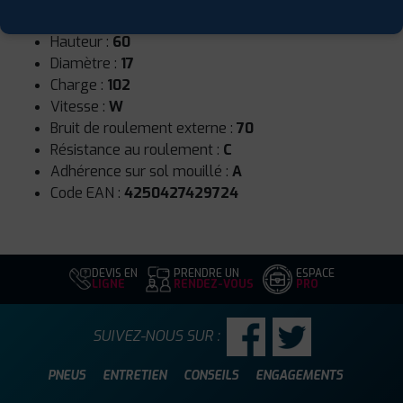
Largeur :
235
Hauteur :
60
Diamètre :
17
Charge :
102
Vitesse :
W
Bruit de roulement externe :
70
Résistance au roulement :
C
Adhérence sur sol mouillé :
A
Code EAN :
4250427429724
DEVIS EN
PRENDRE UN
ESPACE
LIGNE
RENDEZ-VOUS
PRO
SUIVEZ-NOUS SUR :
PNEUS
ENTRETIEN
CONSEILS
ENGAGEMENTS