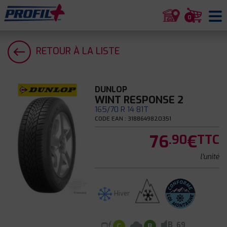
0
RETOUR À LA LISTE
DUNLOP
WINT RESPONSE 2
165/70 R 14 81T
CODE EAN : 3188649820351
76
€
.90
TTC
l'unité
Hiver
B
69
C
B