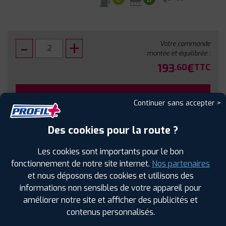
Votre commande
montée et équilibrée :
193
€
.60
TTC
FAIRE INSTALLER CE PNEU
Continuer sans accepter >
Sous réserve de disponibilité en agence
Des cookies pour la route ?
Les cookies sont importants pour le bon
fonctionnement de notre site internet.
Nos partenaires
et nous déposons des cookies et utilisons des
SPÉCIFICATIONS
AVIS CLIENTS
ÉTIQUETAGE
informations non sensibles de votre appareil pour
améliorer notre site et afficher des publicités et
Étiquetage
contenus personnalisés.