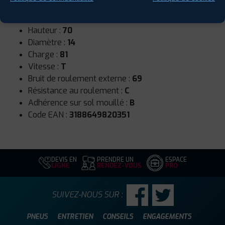
Runflat :
Non
Largeur :
165
Hauteur :
70
Diamètre :
14
Charge :
81
Vitesse :
T
Bruit de roulement externe :
69
Résistance au roulement :
C
Adhérence sur sol mouillé :
B
Code EAN :
3188649820351
DEVIS EN
PRENDRE UN
ESPACE
LIGNE
RENDEZ-VOUS
PRO
SUIVEZ-NOUS SUR :
PNEUS
ENTRETIEN
CONSEILS
ENGAGEMENTS