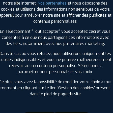
notre site internet.
Nos partenaires
et nous déposons des
Hauteur :
55
cookies et utilisons des informations non sensibles de votre
Diamètre :
16
appareil pour améliorer notre site et afficher des publicités et
Charge :
95
contenus personnalisés.
Vitesse :
H
Bruit de roulement externe :
70
En sélectionnant "Tout accepter", vous acceptez ceci et vous
Résistance au roulement :
E
consentez à ce que nous partagions ces informations avec
Adhérence sur sol mouillé :
C
des tiers, notamment avec nos partenaires marketing.
Code EAN :
3188649811571
Dans le cas où vous refusez, nous utiliserons uniquement les
cookies indispensables et vous ne pourrez malheureusement
recevoir aucun contenu personnalisé. Sélectionnez
paramétrer pour personnaliser vos choix.
De plus, vous avez la possibilité de modifier votre choix à tout
moment en cliquant sur le lien 'Gestion des cookies' présent
dans le pied de page du site