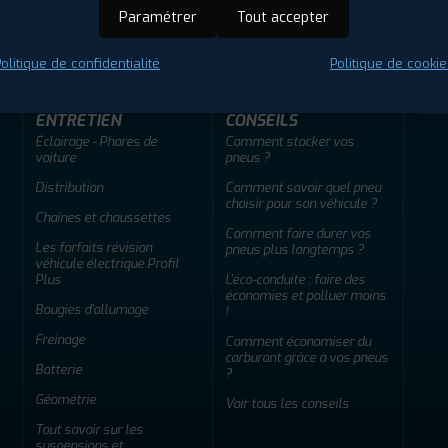
ir adherent
Offres d'emploi
FAQ
Paramétrer
Tout accepter
olitique de confidentialité
Politique de cookie
ENTRETIEN
CONSEILS
Éclairage - Phares de
Comment stocker vos
voiture
pneus ?
Distribution
Comment savoir quel pneu
choisir pour son véhicule ?
Chaînes et chaussettes
Comment faire durer vos
Les forfaits révision
pneus plus longtemps ?
véhicule électrique Profil
Plus
L'éco-conduite : faire des
économies et polluer moins
Bougies d'allumage
!
Freinage
Comment économiser du
carburant grâce à vos pneus
Batterie
?
Géométrie
Voir tous les conseils
Tout savoir sur les
suspensions et