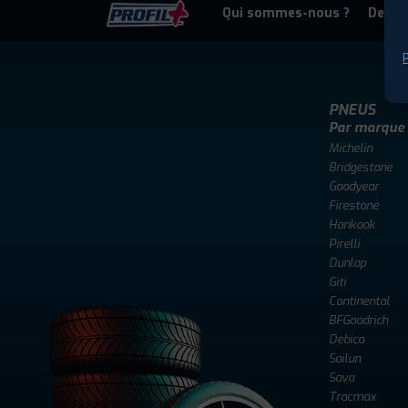
Qui sommes-nous ?
Deven
P
PNEUS
Par marque
Michelin
Bridgestone
Goodyear
Firestone
Hankook
Pirelli
Dunlop
Giti
Continental
BFGoodrich
Debica
Sailun
Sava
Tracmax