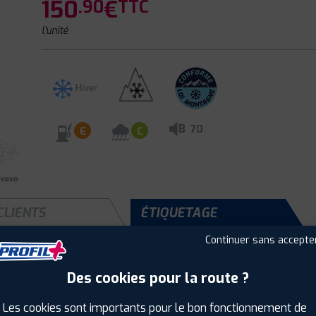
150
€
.90
TTC
l'unité
Hiver
B
70
E
C
CLIENTS
ÉTIQUETAGE
Continuer sans accepte
Des cookies pour la route ?
Saison :
Hiver
Runflat :
Non
Les cookies sont importants pour le bon fonctionnement de
Largeur :
225