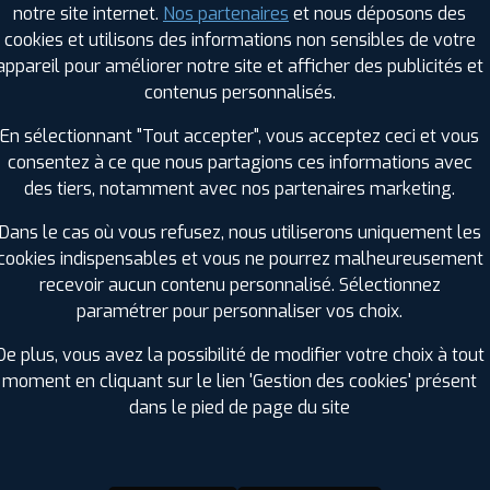
notre site internet.
Nos partenaires
et nous déposons des
Hauteur :
55
cookies et utilisons des informations non sensibles de votre
Diamètre :
16
appareil pour améliorer notre site et afficher des publicités et
Charge :
91
contenus personnalisés.
Vitesse :
H
Bruit de roulement externe :
70
En sélectionnant "Tout accepter", vous acceptez ceci et vous
Résistance au roulement :
D
consentez à ce que nous partagions ces informations avec
Adhérence sur sol mouillé :
C
des tiers, notamment avec nos partenaires marketing.
Code EAN :
3188649809226
Dans le cas où vous refusez, nous utiliserons uniquement les
cookies indispensables et vous ne pourrez malheureusement
recevoir aucun contenu personnalisé. Sélectionnez
paramétrer pour personnaliser vos choix.
De plus, vous avez la possibilité de modifier votre choix à tout
moment en cliquant sur le lien 'Gestion des cookies' présent
dans le pied de page du site