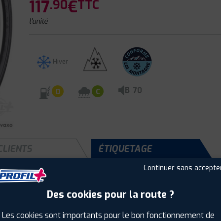
117
€
.90
TTC
l'unité
Hiver
B
70
D
C
CLIENTS
ÉTIQUETAGE
Continuer sans accepte
Des cookies pour la route ?
Saison :
Hiver
Runflat :
Oui
Les cookies sont importants pour le bon fonctionnement de
Largeur :
205