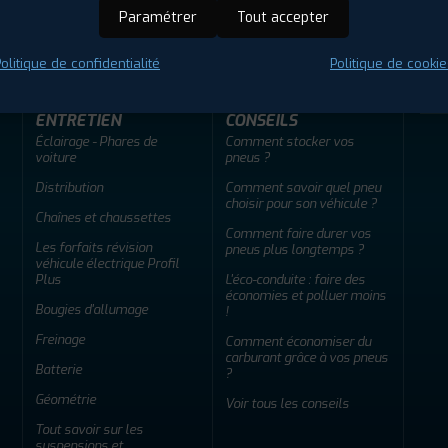
ir adherent
Offres d'emploi
FAQ
Paramétrer
Tout accepter
olitique de confidentialité
Politique de cookie
ENTRETIEN
CONSEILS
Éclairage - Phares de
Comment stocker vos
voiture
pneus ?
Distribution
Comment savoir quel pneu
choisir pour son véhicule ?
Chaînes et chaussettes
Comment faire durer vos
Les forfaits révision
pneus plus longtemps ?
véhicule électrique Profil
Plus
L'éco-conduite : faire des
économies et polluer moins
Bougies d'allumage
!
Freinage
Comment économiser du
carburant grâce à vos pneus
Batterie
?
Géométrie
Voir tous les conseils
Tout savoir sur les
suspensions et