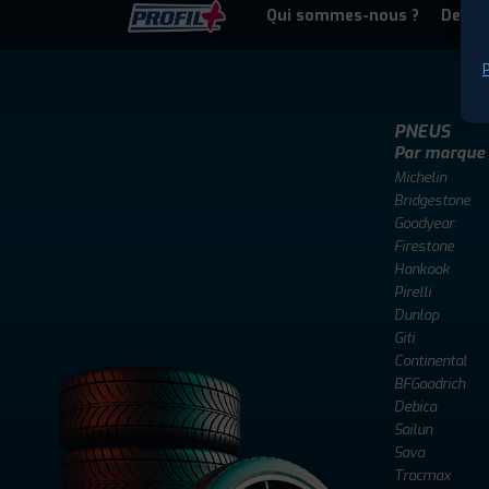
Qui sommes-nous ?
Deven
P
PNEUS
Par marque
Michelin
Bridgestone
Goodyear
Firestone
Hankook
Pirelli
Dunlop
Giti
Continental
BFGoodrich
Debica
Sailun
Sava
Tracmax