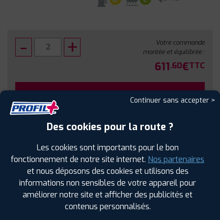
Votre commande
montée et équilibrée :
611
€
.60
TTC
FAIRE INSTALLER CE PNEU
Continuer sans accepter >
Sous réserve de disponibilité en agence
Des cookies pour la route ?
Les cookies sont importants pour le bon
fonctionnement de notre site internet.
Nos partenaires
et nous déposons des cookies et utilisons des
SPÉCIFICATIONS
AVIS CLIENTS
ÉTIQUETAGE
informations non sensibles de votre appareil pour
améliorer notre site et afficher des publicités et
Étiquetage
contenus personnalisés.