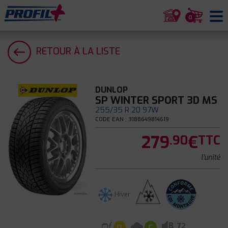
0
RETOUR À LA LISTE
DUNLOP
SP WINTER SPORT 3D MS
255/35 R 20 97W
CODE EAN : 3188649814619
279
€
.90
TTC
l'unité
Hiver
B
72
D
C