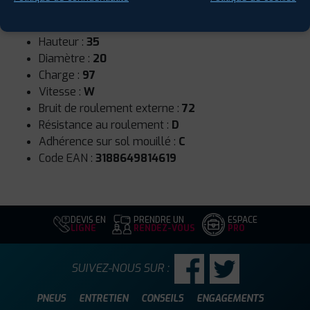
Runflat :
Non
Largeur :
255
Hauteur :
35
Diamètre :
20
Charge :
97
Vitesse :
W
Bruit de roulement externe :
72
Résistance au roulement :
D
Adhérence sur sol mouillé :
C
Code EAN :
3188649814619
DEVIS EN
PRENDRE UN
ESPACE
LIGNE
RENDEZ-VOUS
PRO
SUIVEZ-NOUS SUR :
PNEUS
ENTRETIEN
CONSEILS
ENGAGEMENTS