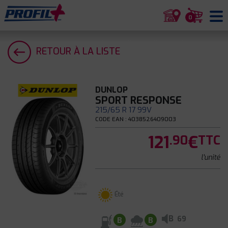
0
RETOUR À LA LISTE
DUNLOP
SPORT RESPONSE
215/65 R 17 99V
CODE EAN : 4038526409003
121
€
.90
TTC
l'unité
Été
B
69
B
B