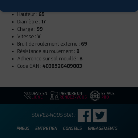
Largeur :
215
Hauteur :
65
Diamètre :
17
Charge :
99
Vitesse :
V
Bruit de roulement externe :
69
Résistance au roulement :
B
Adhérence sur sol mouillé :
B
Code EAN :
4038526409003
DEVIS EN
PRENDRE UN
ESPACE
LIGNE
RENDEZ-VOUS
PRO
SUIVEZ-NOUS SUR :
PNEUS
ENTRETIEN
CONSEILS
ENGAGEMENTS