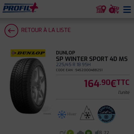
0
RETOUR À LA LISTE
DUNLOP
SP WINTER SPORT 4D MS
225/45 R 18 95H
CODE EAN : 5452000488251
164
€
.90
TTC
l'unité
Hiver
B
72
C
B