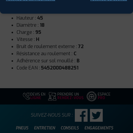
Runflat :
Non
Largeur :
225
Hauteur :
45
Diamètre :
18
Charge :
95
Vitesse :
H
Bruit de roulement externe :
72
Résistance au roulement :
C
Adhérence sur sol mouillé :
B
Code EAN :
5452000488251
DEVIS EN
PRENDRE UN
ESPACE
LIGNE
RENDEZ-VOUS
PRO
SUIVEZ-NOUS SUR :
PNEUS
ENTRETIEN
CONSEILS
ENGAGEMENTS