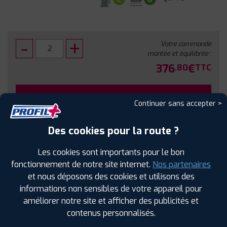
Votre commande
montée et équilibrée :
376
€
.80
TTC
FAIRE INSTALLER CE PNEU
Continuer sans accepter >
Sous réserve de disponibilité en agence
Des cookies pour la route ?
Les cookies sont importants pour le bon
fonctionnement de notre site internet.
Nos partenaires
et nous déposons des cookies et utilisons des
SPÉCIFICATIONS
AVIS CLIENTS
ÉTIQUETAGE
informations non sensibles de votre appareil pour
améliorer notre site et afficher des publicités et
Étiquetage
contenus personnalisés.