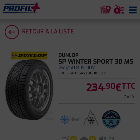
0
RETOUR À LA LISTE
DUNLOP
SP WINTER SPORT 3D MS
265/50 R 19 110V
CODE EAN : 5452000815231
234
€
.90
TTC
l'unité
Hiver
B
73
D
D