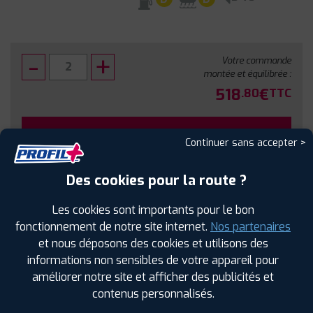
Votre commande
montée et équilibrée :
518
€
.80
TTC
FAIRE INSTALLER CE PNEU
Continuer sans accepter >
Sous réserve de disponibilité en agence
Des cookies pour la route ?
Les cookies sont importants pour le bon
fonctionnement de notre site internet.
Nos partenaires
et nous déposons des cookies et utilisons des
SPÉCIFICATIONS
AVIS CLIENTS
ÉTIQUETAGE
informations non sensibles de votre appareil pour
améliorer notre site et afficher des publicités et
Étiquetage
contenus personnalisés.