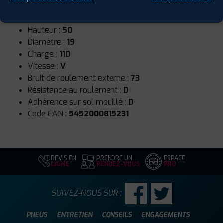
Runflat :
Non
Largeur :
265
Hauteur :
50
Diamètre :
19
Charge :
110
Vitesse :
V
Bruit de roulement externe :
73
Résistance au roulement :
D
Adhérence sur sol mouillé :
D
Code EAN :
5452000815231
DEVIS EN
PRENDRE UN
ESPACE
LIGNE
RENDEZ-VOUS
PRO
SUIVEZ-NOUS SUR :
PNEUS
ENTRETIEN
CONSEILS
ENGAGEMENTS