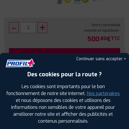
Votre commande
montée et équilibrée :
500
€
.80
TTC
FAIRE INSTALLER CE PNEU
Continuer sans accepter >
Sous réserve de disponibilité en agence
Des cookies pour la route ?
Les cookies sont importants pour le bon
fonctionnement de notre site internet.
Nos partenaires
et nous déposons des cookies et utilisons des
SPÉCIFICATIONS
AVIS CLIENTS
ÉTIQUETAGE
informations non sensibles de votre appareil pour
améliorer notre site et afficher des publicités et
Étiquetage
contenus personnalisés.