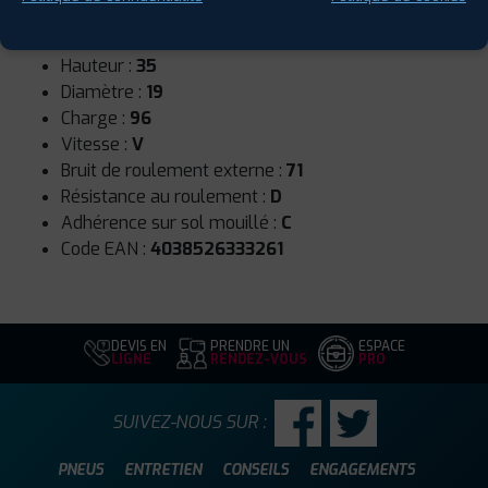
Runflat :
Non
Largeur :
255
Hauteur :
35
Diamètre :
19
Charge :
96
Vitesse :
V
Bruit de roulement externe :
71
Résistance au roulement :
D
Adhérence sur sol mouillé :
C
Code EAN :
4038526333261
DEVIS EN
PRENDRE UN
ESPACE
LIGNE
RENDEZ-VOUS
PRO
SUIVEZ-NOUS SUR :
PNEUS
ENTRETIEN
CONSEILS
ENGAGEMENTS