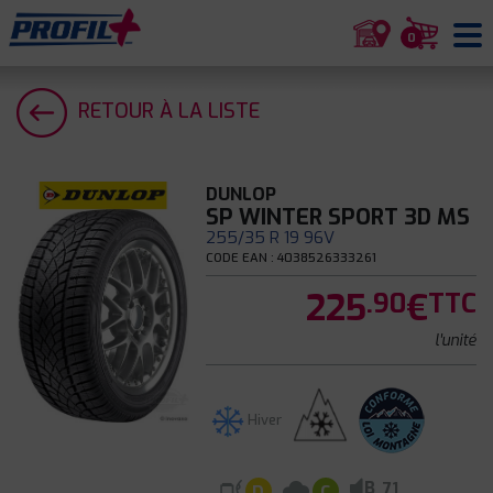
0
RETOUR À LA LISTE
DUNLOP
SP WINTER SPORT 3D MS
255/35 R 19 96V
CODE EAN : 4038526333261
225
€
.90
TTC
l'unité
Hiver
B
71
D
C