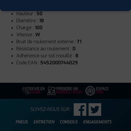
Largeur :
245
Hauteur :
50
Diamètre :
18
Charge :
100
Vitesse :
W
Bruit de roulement externe :
71
Résistance au roulement :
D
Adhérence sur sol mouillé :
B
Code EAN :
5452000744029
DEVIS EN
PRENDRE UN
ESPACE
LIGNE
RENDEZ-VOUS
PRO
SUIVEZ-NOUS SUR :
PNEUS
ENTRETIEN
CONSEILS
ENGAGEMENTS