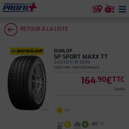
0
RETOUR À LA LISTE
DUNLOP
SP SPORT MAXX TT
245/50 R 18 100W
CODE EAN : 5452000744029
164
€
.90
TTC
l'unité
Été
B
71
D
B