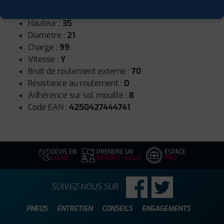
Largeur :
275
Hauteur :
35
Diamètre :
21
Charge :
99
Vitesse :
Y
Bruit de roulement externe :
70
Résistance au roulement :
D
Adhérence sur sol mouillé :
B
Code EAN :
4250427444741
DEVIS EN
PRENDRE UN
ESPACE
LIGNE
RENDEZ-VOUS
PRO
SUIVEZ-NOUS SUR :
PNEUS
ENTRETIEN
CONSEILS
ENGAGEMENTS