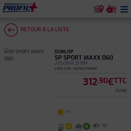
0
RETOUR À LA LISTE
DUNLOP
SP SPORT MAXX 060
275/35 R 21 99Y
CODE EAN : 4250427444741
312
€
.90
TTC
l'unité
Été
B
70
D
B