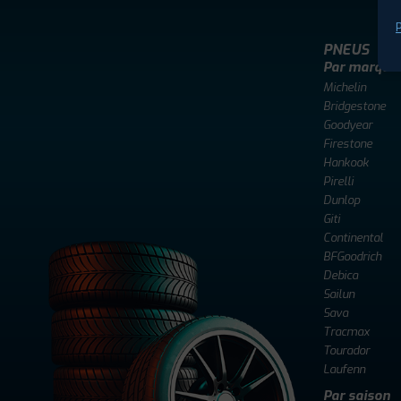
P
PNEUS
Par marque
Michelin
Bridgestone
Goodyear
Firestone
Hankook
Pirelli
Dunlop
Giti
Continental
BFGoodrich
Debica
Sailun
Sava
Tracmax
Tourador
Laufenn
Par saison