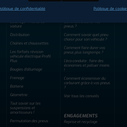
olitique de confidentialité
Politique de cookie
ENTRETIEN
CONSEILS
Éclairage - Phares de
Comment stocker vos
voiture
pneus ?
Distribution
Comment savoir quel pneu
choisir pour son véhicule ?
Chaînes et chaussettes
Comment faire durer vos
Les forfaits révision
pneus plus longtemps ?
véhicule électrique Profil
Plus
L'éco-conduite : faire des
économies et polluer moins
Bougies d'allumage
!
Freinage
Comment économiser du
carburant grâce à vos pneus
Batterie
?
Géométrie
Voir tous les conseils
Tout savoir sur les
suspensions et
amortisseurs !
ENGAGEMENTS
Permutation des pneus
Reprise et recyclage