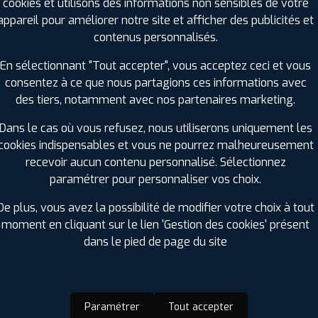
Charge :
105
cookies et utilisons des informations non sensibles de votre
Vitesse :
W
appareil pour améliorer notre site et afficher des publicités et
Bruit de roulement externe :
67
contenus personnalisés.
Résistance au roulement :
C
En sélectionnant "Tout accepter", vous acceptez ceci et vous
Adhérence sur sol mouillé :
A
consentez à ce que nous partagions ces informations avec
Code EAN :
4250427444994
des tiers, notamment avec nos partenaires marketing.
Dans le cas où vous refusez, nous utiliserons uniquement les
cookies indispensables et vous ne pourrez malheureusement
recevoir aucun contenu personnalisé. Sélectionnez
paramétrer pour personnaliser vos choix.
De plus, vous avez la possibilité de modifier votre choix à tout
moment en cliquant sur le lien 'Gestion des cookies' présent
dans le pied de page du site
ir adherent
Offres d'emploi
FAQ
Paramétrer
Tout accepter