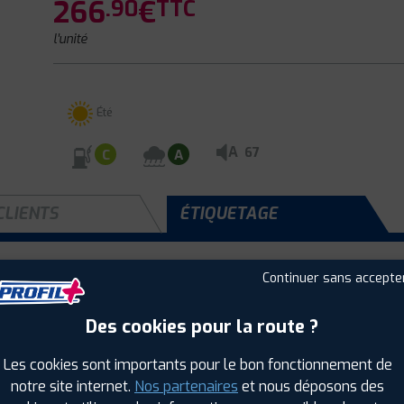
266
€
.90
TTC
l'unité
Été
A
67
C
A
CLIENTS
ÉTIQUETAGE
Continuer sans accepte
Saison :
Été
Runflat :
Non
Des cookies pour la route ?
Largeur :
255
Hauteur :
45
Les cookies sont importants pour le bon fonctionnement de
Diamètre :
20
notre site internet.
Nos partenaires
et nous déposons des