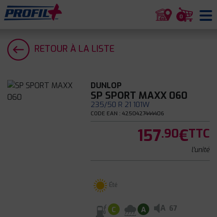
0
RETOUR À LA LISTE
DUNLOP
SP SPORT MAXX 060
235/50 R 21 101W
CODE EAN : 4250427444406
157
€
.90
TTC
l'unité
Été
A
67
C
A