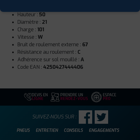
Largeur :
235
Hauteur :
50
Diamètre :
21
Charge :
101
Vitesse :
W
Bruit de roulement externe :
67
Résistance au roulement :
C
Adhérence sur sol mouillé :
A
Code EAN :
4250427444406
DEVIS EN
PRENDRE UN
ESPACE
LIGNE
RENDEZ-VOUS
PRO
SUIVEZ-NOUS SUR :
PNEUS
ENTRETIEN
CONSEILS
ENGAGEMENTS