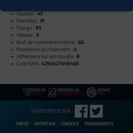
Largeur :
235
Hauteur :
45
Diamètre :
19
Charge :
99
Vitesse :
V
Bruit de roulement externe :
66
Résistance au roulement :
A
Adhérence sur sol mouillé :
B
Code EAN :
4250427445465
DEVIS EN
PRENDRE UN
ESPACE
LIGNE
RENDEZ-VOUS
PRO
SUIVEZ-NOUS SUR :
PNEUS
ENTRETIEN
CONSEILS
ENGAGEMENTS