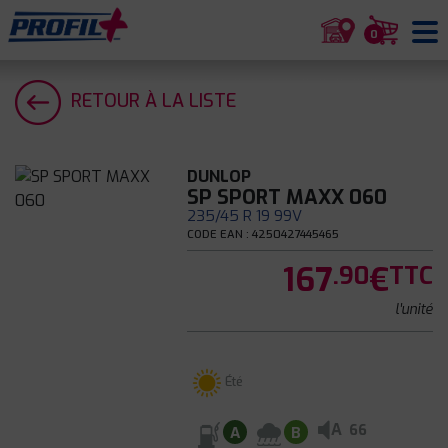
0
RETOUR À LA LISTE
DUNLOP
SP SPORT MAXX 060
235/45 R 19 99V
CODE EAN : 4250427445465
167
€
.90
TTC
l'unité
Été
A
66
A
B