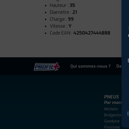
Hauteur :
35
Diamètre :
21
Charge :
99
Vitesse :
Y
Code EAN :
4250427444888
Qui sommes-nous ?
Deven
PNEUS
Par marque
Michelin
P
Bridgestone
Goodyear
Firestone