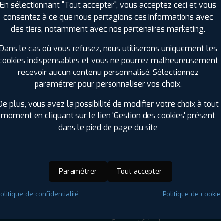
En sélectionnant "Tout accepter", vous acceptez ceci et vous
consentez à ce que nous partagions ces informations avec
des tiers, notamment avec nos partenaires marketing.
Dans le cas où vous refusez, nous utiliserons uniquement les
cookies indispensables et vous ne pourrez malheureusement
recevoir aucun contenu personnalisé. Sélectionnez
paramétrer pour personnaliser vos choix.
De plus, vous avez la possibilité de modifier votre choix à tout
ir adherent
Offres d'emploi
FAQ
moment en cliquant sur le lien 'Gestion des cookies' présent
dans le pied de page du site
ENTRETIEN
CONSEILS
Paramétrer
Tout accepter
Éclairage - Phares de
Comment stocker vos
voiture
pneus ?
olitique de confidentialité
Politique de cookie
Distribution
Comment savoir quel pneu
choisir pour son véhicule ?
Chaînes et chaussettes