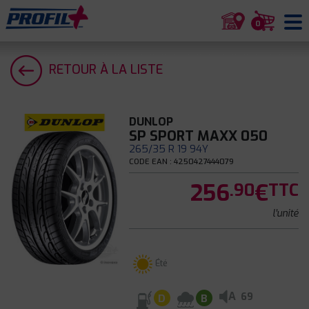
0
RETOUR À LA LISTE
DUNLOP
SP SPORT MAXX 050
265/35 R 19 94Y
CODE EAN : 4250427444079
256
€
.90
TTC
l'unité
Été
A
69
D
B