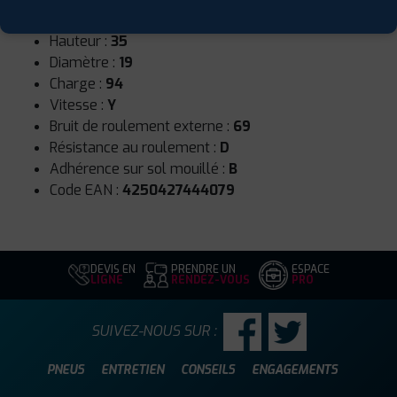
Largeur :
265
Hauteur :
35
Diamètre :
19
Charge :
94
Vitesse :
Y
Bruit de roulement externe :
69
Résistance au roulement :
D
Adhérence sur sol mouillé :
B
Code EAN :
4250427444079
DEVIS EN
PRENDRE UN
ESPACE
LIGNE
RENDEZ-VOUS
PRO
SUIVEZ-NOUS SUR :
PNEUS
ENTRETIEN
CONSEILS
ENGAGEMENTS