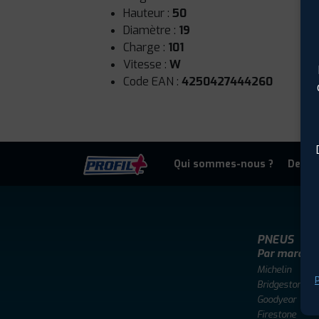
Hauteur :
50
Diamètre :
19
Charge :
101
Vitesse :
W
Code EAN :
4250427444260
Qui sommes-nous ?
Deven
PNEUS
Par marque
Michelin
P
Bridgestone
Goodyear
Firestone