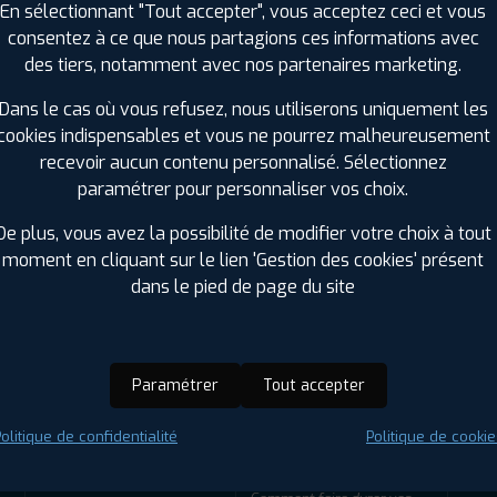
En sélectionnant "Tout accepter", vous acceptez ceci et vous
consentez à ce que nous partagions ces informations avec
des tiers, notamment avec nos partenaires marketing.
Dans le cas où vous refusez, nous utiliserons uniquement les
cookies indispensables et vous ne pourrez malheureusement
recevoir aucun contenu personnalisé. Sélectionnez
paramétrer pour personnaliser vos choix.
De plus, vous avez la possibilité de modifier votre choix à tout
ir adherent
Offres d'emploi
FAQ
moment en cliquant sur le lien 'Gestion des cookies' présent
dans le pied de page du site
ENTRETIEN
CONSEILS
Paramétrer
Tout accepter
Éclairage - Phares de
Comment stocker vos
voiture
pneus ?
olitique de confidentialité
Politique de cookie
Distribution
Comment savoir quel pneu
choisir pour son véhicule ?
Chaînes et chaussettes