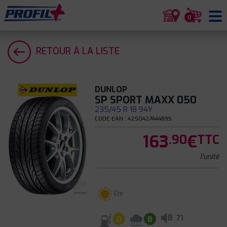
0
RETOUR À LA LISTE
DUNLOP
SP SPORT MAXX 050
235/45 R 18 94Y
CODE EAN : 4250427444895
163
€
.90
TTC
l'unité
Été
B
71
D
B