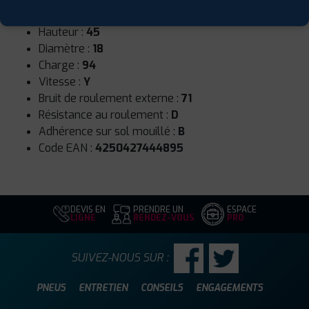
Largeur :
235
Hauteur :
45
Diamètre :
18
Charge :
94
Vitesse :
Y
Bruit de roulement externe :
71
Résistance au roulement :
D
Adhérence sur sol mouillé :
B
Code EAN :
4250427444895
DEVIS EN
PRENDRE UN
ESPACE
LIGNE
RENDEZ-VOUS
PRO
SUIVEZ-NOUS SUR :
PNEUS
ENTRETIEN
CONSEILS
ENGAGEMENTS