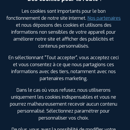
Les cookies sont importants pour le bon
fonctionnement de notre site internet.
Nos partenaires
Votre commande
montée et équilibrée :
et nous déposons des cookies et utilisons des
376
€
informations non sensibles de votre appareil pour
.80
TTC
améliorer notre site et afficher des publicités et
contenus personnalisés.
FAIRE INSTALLER CE PNEU
En sélectionnant "Tout accepter", vous acceptez ceci
Sous réserve de disponibilité en agence
et vous consentez à ce que nous partagions ces
informations avec des tiers, notamment avec nos
partenaires marketing.
Dans le cas où vous refusez, nous utiliserons
uniquement les cookies indispensables et vous ne
SPÉCIFICATIONS
AVIS CLIENTS
ÉTIQUETAGE
pourrez malheureusement recevoir aucun contenu
personnalisé. Sélectionnez paramétrer pour
Étiquetage
personnaliser vos choix.
Saison :
Été
Runflat :
Non
De plus, vous avez la possibilité de modifier votre