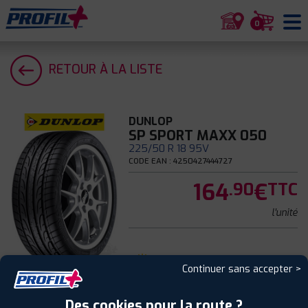
0
RETOUR À LA LISTE
DUNLOP
SP SPORT MAXX 050
225/50 R 18 95V
CODE EAN : 4250427444727
164
€
.90
TTC
l'unité
Été
Continuer sans accepter >
A
Des cookies pour la route ?