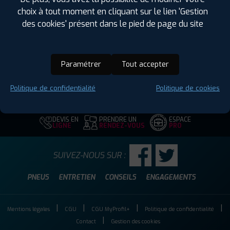
Largeur :
225
choix à tout moment en cliquant sur le lien 'Gestion
Hauteur :
50
des cookies' présent dans le pied de page du site
Diamètre :
18
Charge :
95
Vitesse :
V
Paramétrer
Tout accepter
Code EAN :
4250427444727
Politique de confidentialité
Politique de cookies
DEVIS EN
PRENDRE UN
ESPACE
LIGNE
RENDEZ-VOUS
PRO
SUIVEZ-NOUS SUR :
PNEUS
ENTRETIEN
CONSEILS
ENGAGEMENTS
Mentions légales
CGU
CGU MyProfil+
Politique de confidentialité
Contact
Gestion des cookies