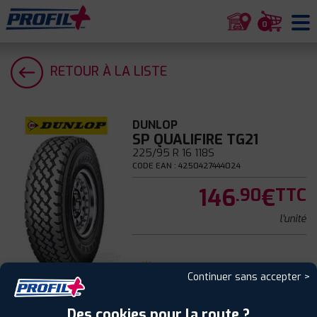
0
RETOUR À LA LISTE
DUNLOP
SP QUALIFIRE TG21
225/95 R 16 118S
CODE EAN : 4250427444024
146
€
.90
TTC
l'unité
Été
Continuer sans accepter >
B
Des cookies pour la route ?