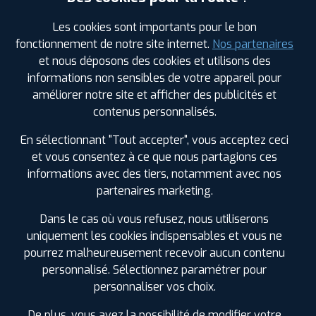
Les cookies sont importants pour le bon
fonctionnement de notre site internet.
Nos partenaires
Votre commande
montée et équilibrée :
et nous déposons des cookies et utilisons des
346
€
informations non sensibles de votre appareil pour
.00
TTC
améliorer notre site et afficher des publicités et
contenus personnalisés.
FAIRE INSTALLER CE PNEU
En sélectionnant "Tout accepter", vous acceptez ceci
Sous réserve de disponibilité en agence
et vous consentez à ce que nous partagions ces
informations avec des tiers, notamment avec nos
partenaires marketing.
Dans le cas où vous refusez, nous utiliserons
uniquement les cookies indispensables et vous ne
SPÉCIFICATIONS
AVIS CLIENTS
ÉTIQUETAGE
pourrez malheureusement recevoir aucun contenu
personnalisé. Sélectionnez paramétrer pour
Étiquetage
personnaliser vos choix.
Saison :
Été
Runflat :
Non
De plus, vous avez la possibilité de modifier votre