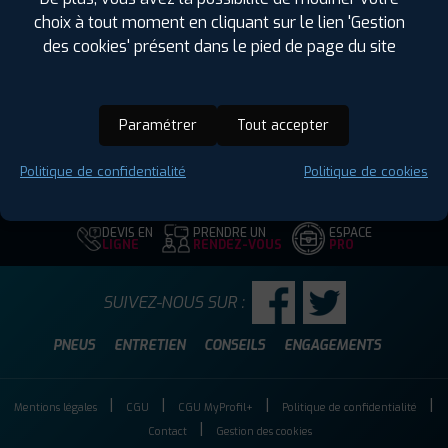
Largeur :
225
choix à tout moment en cliquant sur le lien 'Gestion
Hauteur :
95
des cookies' présent dans le pied de page du site
Diamètre :
16
Charge :
118
Vitesse :
S
Paramétrer
Tout accepter
Code EAN :
4250427444024
Politique de confidentialité
Politique de cookies
DEVIS EN
PRENDRE UN
ESPACE
LIGNE
RENDEZ-VOUS
PRO
SUIVEZ-NOUS SUR :
PNEUS
ENTRETIEN
CONSEILS
ENGAGEMENTS
Mentions légales
CGU
CGU MyProfil+
Politique de confidentialité
Contact
Gestion des cookies