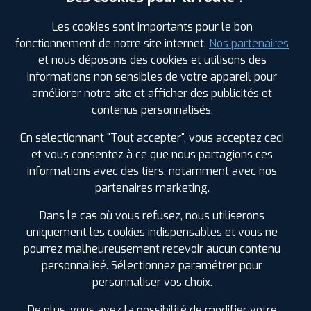
Les cookies sont importants pour le bon
fonctionnement de notre site internet.
Nos partenaires
Votre commande
montée et équilibrée :
et nous déposons des cookies et utilisons des
348
€
informations non sensibles de votre appareil pour
.00
TTC
améliorer notre site et afficher des publicités et
contenus personnalisés.
FAIRE INSTALLER CE PNEU
En sélectionnant "Tout accepter", vous acceptez ceci
Sous réserve de disponibilité en agence
et vous consentez à ce que nous partagions ces
informations avec des tiers, notamment avec nos
partenaires marketing.
Dans le cas où vous refusez, nous utiliserons
uniquement les cookies indispensables et vous ne
SPÉCIFICATIONS
AVIS CLIENTS
ÉTIQUETAGE
pourrez malheureusement recevoir aucun contenu
personnalisé. Sélectionnez paramétrer pour
Étiquetage
personnaliser vos choix.
Saison :
Été
Runflat :
Non
De plus, vous avez la possibilité de modifier votre