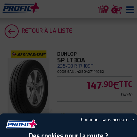
0
RETOUR À LA LISTE
DUNLOP
SP LT30A
235/60 R 17 109T
CODE EAN : 4250427444062
147
€
.90
TTC
l'unité
Été
Continuer sans accepter >
B
Des cookies pour la route ?