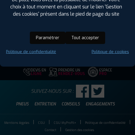
Largeur :
235
choix à tout moment en cliquant sur le lien 'Gestion
Hauteur :
60
des cookies' présent dans le pied de page du site
Diamètre :
17
Charge :
109
Vitesse :
T
Paramétrer
Tout accepter
Code EAN :
4250427444062
Politique de confidentialité
Politique de cookies
DEVIS EN
PRENDRE UN
ESPACE
LIGNE
RENDEZ-VOUS
PRO
SUIVEZ-NOUS SUR :
PNEUS
ENTRETIEN
CONSEILS
ENGAGEMENTS
Mentions légales
CGU
CGU MyProfil+
Politique de confidentialité
Contact
Gestion des cookies