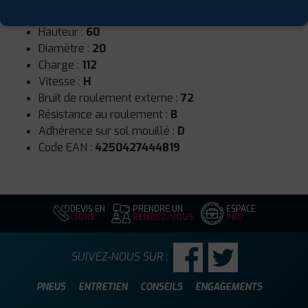
Largeur :
265
Hauteur :
60
Diamètre :
20
Charge :
112
Vitesse :
H
Bruit de roulement externe :
72
Résistance au roulement :
B
Adhérence sur sol mouillé :
D
Code EAN :
4250427444819
DEVIS EN
PRENDRE UN
ESPACE
LIGNE
RENDEZ-VOUS
PRO
SUIVEZ-NOUS SUR :
PNEUS
ENTRETIEN
CONSEILS
ENGAGEMENTS