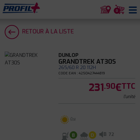
0
RETOUR À LA LISTE
DUNLOP
GRANDTREK AT30S
265/60 R 20 112H
CODE EAN : 4250427444819
231
€
.90
TTC
l'unité
Été
B
72
B
D