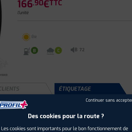
166
€
.90
TTC
l'unité
Été
B
72
B
C
CLIENTS
ÉTIQUETAGE
Continuer sans accepte
Des cookies pour la route ?
Saison :
Été
Runflat :
Non
Les cookies sont importants pour le bon fonctionnement de
Largeur :
265