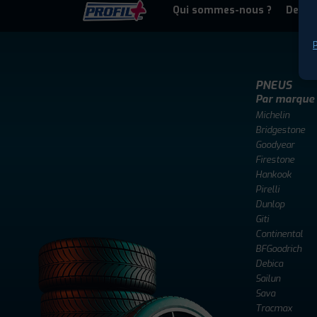
Qui sommes-nous ?
Deven
P
PNEUS
Par marque
Michelin
Bridgestone
Goodyear
Firestone
Hankook
Pirelli
Dunlop
Giti
Continental
BFGoodrich
Debica
Sailun
Sava
Tracmax