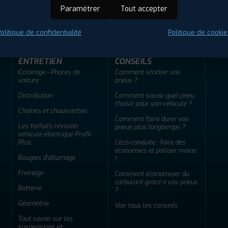
ir adherent
Offres d'emploi
FAQ
Paramétrer
Tout accepter
olitique de confidentialité
Politique de cookie
ENTRETIEN
CONSEILS
Éclairage - Phares de
Comment stocker vos
voiture
pneus ?
Distribution
Comment savoir quel pneu
choisir pour son véhicule ?
Chaînes et chaussettes
Comment faire durer vos
Les forfaits révision
pneus plus longtemps ?
véhicule électrique Profil
Plus
L'éco-conduite : faire des
économies et polluer moins
Bougies d'allumage
!
Freinage
Comment économiser du
carburant grâce à vos pneus
Batterie
?
Géométrie
Voir tous les conseils
Tout savoir sur les
suspensions et