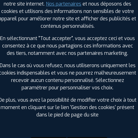
notre site internet.
Nos partenaires
et nous déposons des
Hauteur :
60
cookies et utilisons des informations non sensibles de votre
Diamètre :
18
appareil pour améliorer notre site et afficher des publicités et
Charge :
110
contenus personnalisés.
Vitesse :
H
Bruit de roulement externe :
72
En sélectionnant "Tout accepter", vous acceptez ceci et vous
Résistance au roulement :
B
consentez à ce que nous partagions ces informations avec
Adhérence sur sol mouillé :
C
des tiers, notamment avec nos partenaires marketing.
Code EAN :
4250427444611
Dans le cas où vous refusez, nous utiliserons uniquement les
cookies indispensables et vous ne pourrez malheureusement
recevoir aucun contenu personnalisé. Sélectionnez
paramétrer pour personnaliser vos choix.
De plus, vous avez la possibilité de modifier votre choix à tout
moment en cliquant sur le lien 'Gestion des cookies' présent
dans le pied de page du site