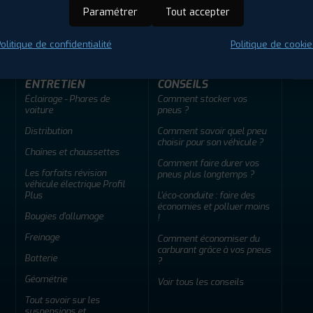
ir adherent
Offres d'emploi
FAQ
Paramétrer
Tout accepter
olitique de confidentialité
Politique de cookie
ENTRETIEN
CONSEILS
Éclairage - Phares de
Comment stocker vos
voiture
pneus ?
Distribution
Comment savoir quel pneu
choisir pour son véhicule ?
Chaînes et chaussettes
Comment faire durer vos
Les forfaits révision
pneus plus longtemps ?
véhicule électrique Profil
Plus
L'éco-conduite : faire des
économies et polluer moins
Bougies d'allumage
!
Freinage
Comment économiser du
carburant grâce à vos pneus
Batterie
?
Géométrie
Voir tous les conseils
Tout savoir sur les
suspensions et