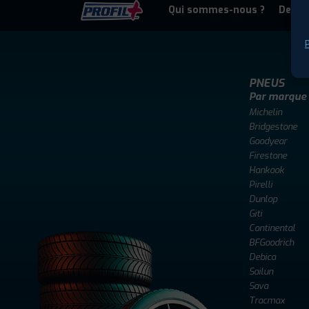
Qui sommes-nous ?
Deven
P
PNEUS
Par marque
Michelin
Bridgestone
Goodyear
Firestone
Hankook
Pirelli
Dunlop
Giti
Continental
BFGoodrich
Debica
Sailun
Sava
Tracmax