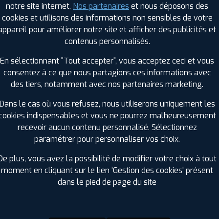
notre site internet.
Nos partenaires
et nous déposons des
Hauteur :
60
cookies et utilisons des informations non sensibles de votre
Diamètre :
18
appareil pour améliorer notre site et afficher des publicités et
Charge :
110
contenus personnalisés.
Vitesse :
H
Bruit de roulement externe :
71
En sélectionnant "Tout accepter", vous acceptez ceci et vous
Résistance au roulement :
B
consentez à ce que nous partagions ces informations avec
Adhérence sur sol mouillé :
D
des tiers, notamment avec nos partenaires marketing.
Code EAN :
4250427444246
Dans le cas où vous refusez, nous utiliserons uniquement les
cookies indispensables et vous ne pourrez malheureusement
recevoir aucun contenu personnalisé. Sélectionnez
paramétrer pour personnaliser vos choix.
De plus, vous avez la possibilité de modifier votre choix à tout
moment en cliquant sur le lien 'Gestion des cookies' présent
dans le pied de page du site