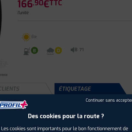
166
€
.90
TTC
l'unité
Été
B
71
B
D
CLIENTS
ÉTIQUETAGE
Continuer sans accepte
Des cookies pour la route ?
Saison :
Été
Runflat :
Non
Les cookies sont importants pour le bon fonctionnement de
Largeur :
265