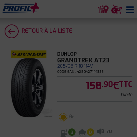
0
RETOUR À LA LISTE
DUNLOP
GRANDTREK AT23
265/65 R 18 114V
CODE EAN : 4250427444338
158
€
.90
TTC
l'unité
Été
B
70
B
D