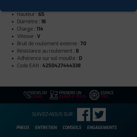
Largeur :
265
Hauteur :
65
Diamètre :
18
Charge :
114
Vitesse :
V
Bruit de roulement externe :
70
Résistance au roulement :
B
Adhérence sur sol mouillé :
D
Code EAN :
4250427444338
DEVIS EN
PRENDRE UN
ESPACE
LIGNE
RENDEZ-VOUS
PRO
SUIVEZ-NOUS SUR :
PNEUS
ENTRETIEN
CONSEILS
ENGAGEMENTS