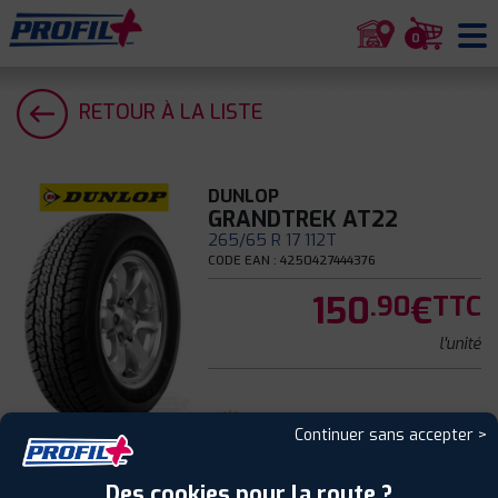
0
RETOUR À LA LISTE
DUNLOP
GRANDTREK AT22
265/65 R 17 112T
CODE EAN : 4250427444376
150
€
.90
TTC
l'unité
Été
Continuer sans accepter >
B
Des cookies pour la route ?