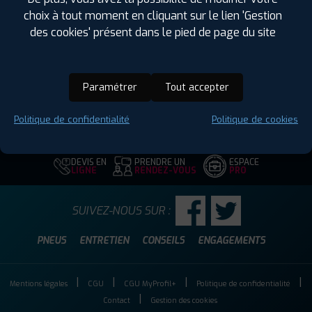
Largeur :
265
choix à tout moment en cliquant sur le lien 'Gestion
Hauteur :
65
des cookies' présent dans le pied de page du site
Diamètre :
17
Charge :
112
Vitesse :
T
Paramétrer
Tout accepter
Code EAN :
4250427444376
Politique de confidentialité
Politique de cookies
DEVIS EN
PRENDRE UN
ESPACE
LIGNE
RENDEZ-VOUS
PRO
SUIVEZ-NOUS SUR :
PNEUS
ENTRETIEN
CONSEILS
ENGAGEMENTS
Mentions légales
CGU
CGU MyProfil+
Politique de confidentialité
Contact
Gestion des cookies