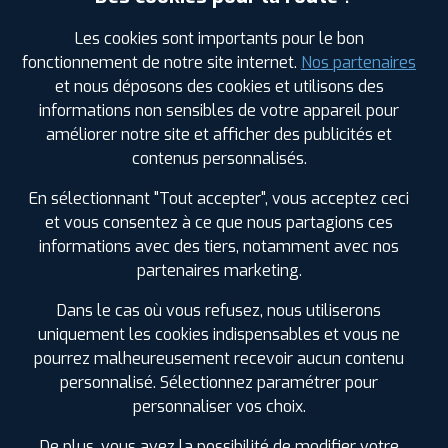
Les cookies sont importants pour le bon
fonctionnement de notre site internet.
Nos partenaires
Votre commande
montée et équilibrée :
et nous déposons des cookies et utilisons des
348
€
informations non sensibles de votre appareil pour
.80
TTC
améliorer notre site et afficher des publicités et
contenus personnalisés.
FAIRE INSTALLER CE PNEU
En sélectionnant "Tout accepter", vous acceptez ceci
Sous réserve de disponibilité en agence
et vous consentez à ce que nous partagions ces
informations avec des tiers, notamment avec nos
partenaires marketing.
Dans le cas où vous refusez, nous utiliserons
uniquement les cookies indispensables et vous ne
SPÉCIFICATIONS
AVIS CLIENTS
ÉTIQUETAGE
pourrez malheureusement recevoir aucun contenu
personnalisé. Sélectionnez paramétrer pour
Étiquetage
personnaliser vos choix.
Saison :
Été
Runflat :
Non
De plus, vous avez la possibilité de modifier votre