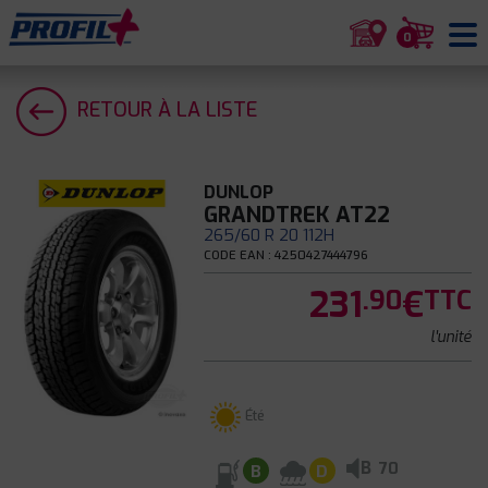
0
RETOUR À LA LISTE
DUNLOP
GRANDTREK AT22
265/60 R 20 112H
CODE EAN : 4250427444796
231
€
.90
TTC
l'unité
Été
B
70
B
D