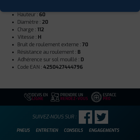
Largeur :
265
Hauteur :
60
Diamètre :
20
Charge :
112
Vitesse :
H
Bruit de roulement externe :
70
Résistance au roulement :
B
Adhérence sur sol mouillé :
D
Code EAN :
4250427444796
DEVIS EN
PRENDRE UN
ESPACE
LIGNE
RENDEZ-VOUS
PRO
SUIVEZ-NOUS SUR :
PNEUS
ENTRETIEN
CONSEILS
ENGAGEMENTS