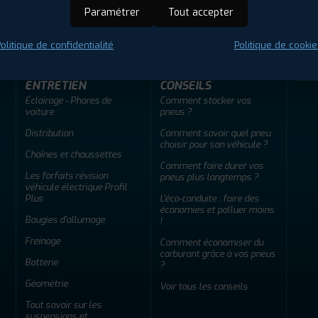
ir adherent
Offres d'emploi
FAQ
Paramétrer
Tout accepter
olitique de confidentialité
Politique de cookie
ENTRETIEN
CONSEILS
Éclairage - Phares de
Comment stocker vos
voiture
pneus ?
Distribution
Comment savoir quel pneu
choisir pour son véhicule ?
Chaînes et chaussettes
Comment faire durer vos
Les forfaits révision
pneus plus longtemps ?
véhicule électrique Profil
Plus
L'éco-conduite : faire des
économies et polluer moins
Bougies d'allumage
!
Freinage
Comment économiser du
carburant grâce à vos pneus
Batterie
?
Géométrie
Voir tous les conseils
Tout savoir sur les
suspensions et