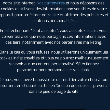
notre site internet.
Nos partenaires
et nous déposons des
Hauteur :
0
cookies et utilisons des informations non sensibles de votre
Diamètre :
16
appareil pour améliorer notre site et afficher des publicités et
Charge :
110
contenus personnalisés.
Vitesse :
R
Bruit de roulement externe :
71
En sélectionnant "Tout accepter", vous acceptez ceci et vous
Résistance au roulement :
C
consentez à ce que nous partagions ces informations avec
Adhérence sur sol mouillé :
C
des tiers, notamment avec nos partenaires marketing.
Code EAN :
4250427444116
Dans le cas où vous refusez, nous utiliserons uniquement les
cookies indispensables et vous ne pourrez malheureusement
recevoir aucun contenu personnalisé. Sélectionnez
paramétrer pour personnaliser vos choix.
De plus, vous avez la possibilité de modifier votre choix à tout
moment en cliquant sur le lien 'Gestion des cookies' présent
dans le pied de page du site