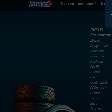
Qui sommes-nous ?
Deven
P
PNEUS
Par marque
Michelin
Bridgestone
Goodyear
Firestone
Hankook
Pirelli
Dunlop
Giti
Continental
BFGoodrich
Debica
Sailun
Sava
Tracmax