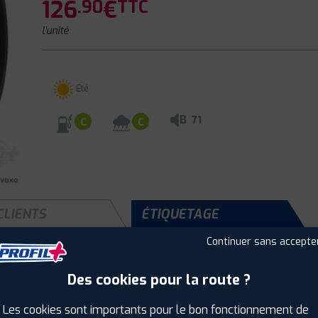
126
€
.90
TTC
l'unité
Été
B
71
C
C
CLIENTS
ÉTIQUETAGE
Continuer sans accepte
Des cookies pour la route ?
Saison :
Été
Runflat :
Non
Les cookies sont importants pour le bon fonctionnement de
Largeur :
205