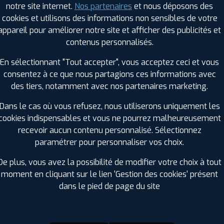
notre site internet.
Nos partenaires
et nous déposons des
Hauteur :
75
cookies et utilisons des informations non sensibles de votre
Diamètre :
16
appareil pour améliorer notre site et afficher des publicités et
Charge :
121
contenus personnalisés.
Vitesse :
R
Bruit de roulement externe :
74
En sélectionnant "Tout accepter", vous acceptez ceci et vous
Résistance au roulement :
C
consentez à ce que nous partagions ces informations avec
Adhérence sur sol mouillé :
C
des tiers, notamment avec nos partenaires marketing.
Code EAN :
4038526389039
Dans le cas où vous refusez, nous utiliserons uniquement les
cookies indispensables et vous ne pourrez malheureusement
recevoir aucun contenu personnalisé. Sélectionnez
paramétrer pour personnaliser vos choix.
De plus, vous avez la possibilité de modifier votre choix à tout
moment en cliquant sur le lien 'Gestion des cookies' présent
dans le pied de page du site