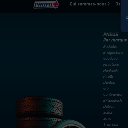
Qui sommes-nous ?
Deven
P
PNEUS
Par marque
Michelin
Bridgestone
Goodyear
Firestone
Hankook
Pirelli
Dunlop
Giti
Continental
BFGoodrich
Debica
Sailun
Sava
Tracmax