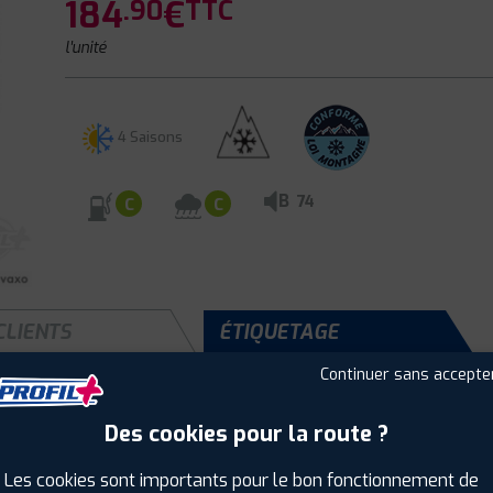
184
€
.90
TTC
l'unité
4 Saisons
B
74
C
C
CLIENTS
ÉTIQUETAGE
Continuer sans accepte
Des cookies pour la route ?
Saison :
4 Saisons
Runflat :
Non
Les cookies sont importants pour le bon fonctionnement de
Largeur :
225