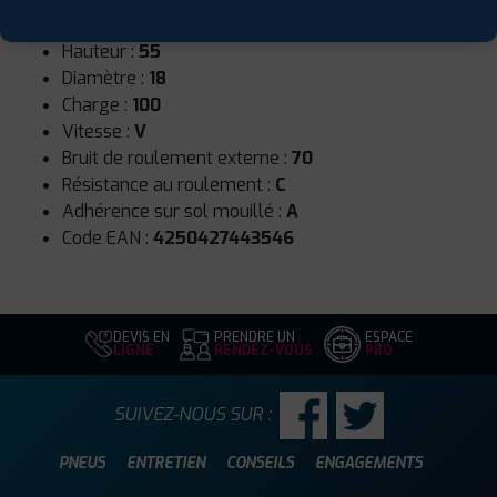
Largeur :
235
Hauteur :
55
Diamètre :
18
Charge :
100
Vitesse :
V
Bruit de roulement externe :
70
Résistance au roulement :
C
Adhérence sur sol mouillé :
A
Code EAN :
4250427443546
DEVIS EN
PRENDRE UN
ESPACE
LIGNE
RENDEZ-VOUS
PRO
SUIVEZ-NOUS SUR :
PNEUS
ENTRETIEN
CONSEILS
ENGAGEMENTS