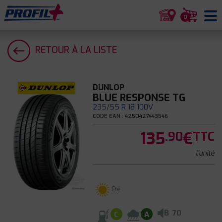
0
RETOUR À LA LISTE
DUNLOP
BLUE RESPONSE TG
235/55 R 18 100V
CODE EAN : 4250427443546
135
€
.90
TTC
l'unité
Été
B
70
C
A