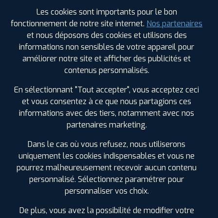
Les cookies sont importants pour le bon
Votre commande
fonctionnement de notre site internet.
Nos partenaires
montée et équilibrée :
et nous déposons des cookies et utilisons des
344
€
.80
TTC
informations non sensibles de votre appareil pour
améliorer notre site et afficher des publicités et
FAIRE INSTALLER CE PNEU
contenus personnalisés.
Sous réserve de disponibilité en agence
En sélectionnant "Tout accepter", vous acceptez ceci
et vous consentez à ce que nous partagions ces
informations avec des tiers, notamment avec nos
partenaires marketing.
Dans le cas où vous refusez, nous utiliserons
SPÉCIFICATIONS
AVIS CLIENTS
ÉTIQUETAGE
uniquement les cookies indispensables et vous ne
pourrez malheureusement recevoir aucun contenu
Étiquetage
personnalisé. Sélectionnez paramétrer pour
personnaliser vos choix.
Saison :
Été
Runflat :
Non
De plus, vous avez la possibilité de modifier votre
Largeur :
225