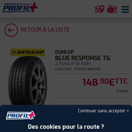
0
RETOUR À LA LISTE
DUNLOP
BLUE RESPONSE TG
225/60 R 18 100H
CODE EAN : 4250427443508
148
€
.90
TTC
l'unité
Continuer sans accepter >
Été
Des cookies pour la route ?