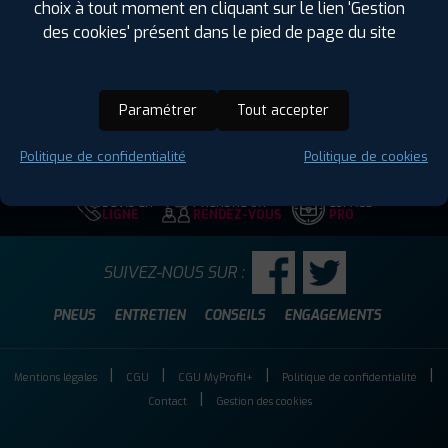
choix à tout moment en cliquant sur le lien 'Gestion
Hauteur :
60
des cookies' présent dans le pied de page du site
Diamètre :
18
Charge :
100
Vitesse :
H
Paramétrer
Tout accepter
Code EAN :
4250427443508
Politique de confidentialité
Politique de cookies
DEVIS EN
PRENDRE UN
ESPACE
LIGNE
RENDEZ-VOUS
PRO
SUIVEZ-NOUS SUR :
PNEUS
ENTRETIEN
CONSEILS
ENGAGEMENTS
Mentions légales
CGU
CGU MyProfil+
Politique de confidentialité
Contact
Gestion des cookies