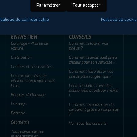
ir adherent
Offres d'emploi
FAQ
Paramétrer
Tout accepter
olitique de confidentialité
Politique de cookie
ENTRETIEN
CONSEILS
Éclairage - Phares de
Comment stocker vos
voiture
pneus ?
Distribution
Comment savoir quel pneu
choisir pour son véhicule ?
Chaînes et chaussettes
Comment faire durer vos
Les forfaits révision
pneus plus longtemps ?
véhicule électrique Profil
Plus
L'éco-conduite : faire des
économies et polluer moins
Bougies d'allumage
!
Freinage
Comment économiser du
carburant grâce à vos pneus
Batterie
?
Géométrie
Voir tous les conseils
Tout savoir sur les
suspensions et