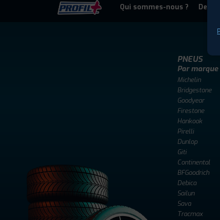
Qui sommes-nous ?
Deven
P
PNEUS
Par marque
Michelin
Bridgestone
Goodyear
Firestone
Hankook
Pirelli
Dunlop
Giti
Continental
BFGoodrich
Debica
Sailun
Sava
Tracmax