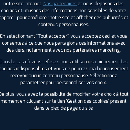
notre site internet.
Nos partenaires
et nous déposons des
Hauteur :
65
cookies et utilisons des informations non sensibles de votre
Diamètre :
17
appareil pour améliorer notre site et afficher des publicités et
Charge :
103
contenus personnalisés.
Vitesse :
V
Bruit de roulement externe :
68
En sélectionnant "Tout accepter", vous acceptez ceci et vous
Résistance au roulement :
C
consentez à ce que nous partagions ces informations avec
Adhérence sur sol mouillé :
A
des tiers, notamment avec nos partenaires marketing.
Code EAN :
4250427443263
Dans le cas où vous refusez, nous utiliserons uniquement les
cookies indispensables et vous ne pourrez malheureusement
recevoir aucun contenu personnalisé. Sélectionnez
paramétrer pour personnaliser vos choix.
De plus, vous avez la possibilité de modifier votre choix à tout
moment en cliquant sur le lien 'Gestion des cookies' présent
dans le pied de page du site