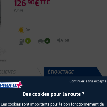
126
€
.90
TTC
l'unité
Été
A
68
C
A
CLIENTS
ÉTIQUETAGE
Continuer sans accepte
Des cookies pour la route ?
Saison :
Été
Runflat :
Non
Les cookies sont importants pour le bon fonctionnement de
Largeur :
215