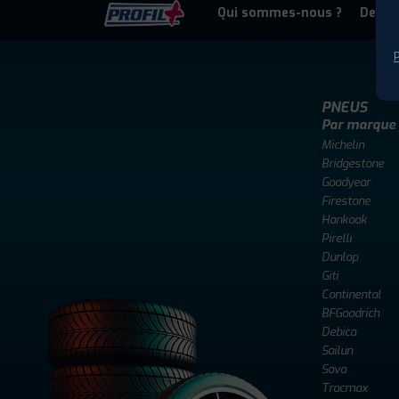
Qui sommes-nous ?
Deven
P
PNEUS
Par marque
Michelin
Bridgestone
Goodyear
Firestone
Hankook
Pirelli
Dunlop
Giti
Continental
BFGoodrich
Debica
Sailun
Sava
Tracmax