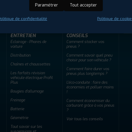
ir adherent
Offres d'emploi
FAQ
Paramétrer
Tout accepter
olitique de confidentialité
Politique de cookie
ENTRETIEN
CONSEILS
Éclairage - Phares de
Comment stocker vos
voiture
pneus ?
Distribution
Comment savoir quel pneu
choisir pour son véhicule ?
Chaînes et chaussettes
Comment faire durer vos
Les forfaits révision
pneus plus longtemps ?
véhicule électrique Profil
Plus
L'éco-conduite : faire des
économies et polluer moins
Bougies d'allumage
!
Freinage
Comment économiser du
carburant grâce à vos pneus
Batterie
?
Géométrie
Voir tous les conseils
Tout savoir sur les
suspensions et