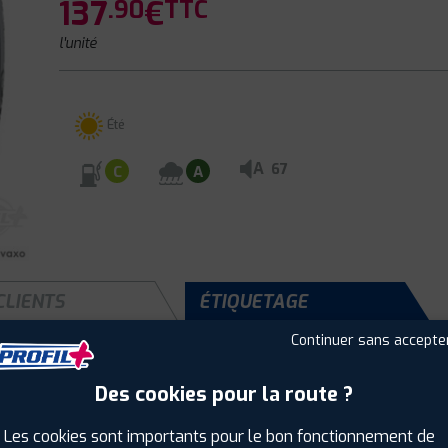
137
€
.90
TTC
l'unité
Été
A
67
C
A
CLIENTS
ÉTIQUETAGE
Continuer sans accepte
Des cookies pour la route ?
Saison :
Été
Runflat :
Non
Les cookies sont importants pour le bon fonctionnement de
Largeur :
215