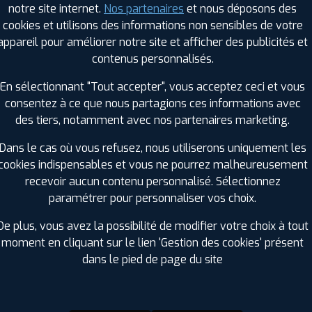
notre site internet.
Nos partenaires
et nous déposons des
Hauteur :
60
cookies et utilisons des informations non sensibles de votre
Diamètre :
18
appareil pour améliorer notre site et afficher des publicités et
Charge :
102
contenus personnalisés.
Vitesse :
W
Bruit de roulement externe :
67
En sélectionnant "Tout accepter", vous acceptez ceci et vous
Résistance au roulement :
C
consentez à ce que nous partagions ces informations avec
Adhérence sur sol mouillé :
A
des tiers, notamment avec nos partenaires marketing.
Code EAN :
4250427443447
Dans le cas où vous refusez, nous utiliserons uniquement les
cookies indispensables et vous ne pourrez malheureusement
recevoir aucun contenu personnalisé. Sélectionnez
paramétrer pour personnaliser vos choix.
De plus, vous avez la possibilité de modifier votre choix à tout
moment en cliquant sur le lien 'Gestion des cookies' présent
dans le pied de page du site