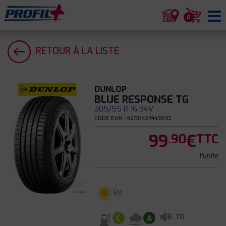
0
RETOUR À LA LISTE
DUNLOP
BLUE RESPONSE TG
205/55 R 16 94V
CODE EAN : 4250427443010
99
€
.90
TTC
l'unité
Été
B
70
C
A