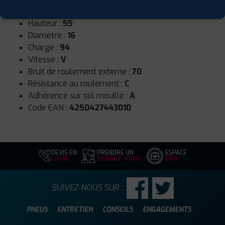
Largeur :
205
Hauteur :
55
Diamètre :
16
Charge :
94
Vitesse :
V
Bruit de roulement externe :
70
Résistance au roulement :
C
Adhérence sur sol mouillé :
A
Code EAN :
4250427443010
DEVIS EN
PRENDRE UN
ESPACE
LIGNE
RENDEZ-VOUS
PRO
SUIVEZ-NOUS SUR :
PNEUS
ENTRETIEN
CONSEILS
ENGAGEMENTS