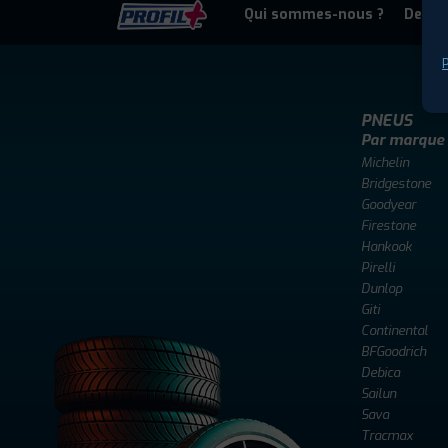
Qui sommes-nous ?
Deven
P
PNEUS
Par marque
Michelin
Bridgestone
Goodyear
Firestone
Hankook
Pirelli
Dunlop
Giti
Continental
BFGoodrich
Debica
Sailun
Sava
Tracmax