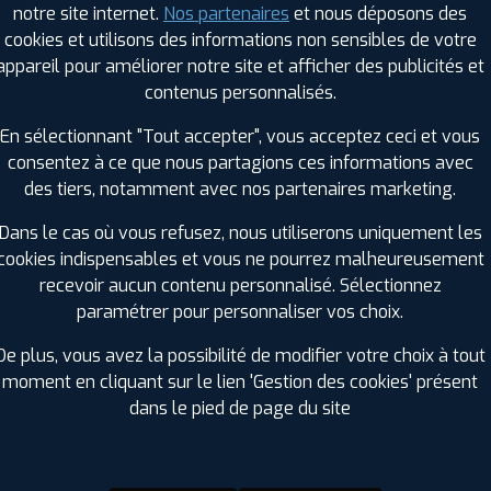
notre site internet.
Nos partenaires
et nous déposons des
Hauteur :
55
cookies et utilisons des informations non sensibles de votre
Diamètre :
16
appareil pour améliorer notre site et afficher des publicités et
Charge :
91
contenus personnalisés.
Vitesse :
V
Bruit de roulement externe :
70
En sélectionnant "Tout accepter", vous acceptez ceci et vous
Résistance au roulement :
C
consentez à ce que nous partagions ces informations avec
Adhérence sur sol mouillé :
A
des tiers, notamment avec nos partenaires marketing.
Code EAN :
4250427442990
Dans le cas où vous refusez, nous utiliserons uniquement les
cookies indispensables et vous ne pourrez malheureusement
recevoir aucun contenu personnalisé. Sélectionnez
paramétrer pour personnaliser vos choix.
De plus, vous avez la possibilité de modifier votre choix à tout
moment en cliquant sur le lien 'Gestion des cookies' présent
dans le pied de page du site