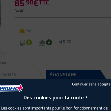
85
€
.90
TTC
l'unité
Été
B
70
C
A
CLIENTS
ÉTIQUETAGE
Continuer sans accepte
Des cookies pour la route ?
Saison :
Été
Runflat :
Non
Les cookies sont importants pour le bon fonctionnement de
Largeur :
205