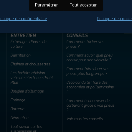
ir adherent
Offres d'emploi
FAQ
Paramétrer
Tout accepter
olitique de confidentialité
Politique de cookie
ENTRETIEN
CONSEILS
Éclairage - Phares de
Comment stocker vos
voiture
pneus ?
Distribution
Comment savoir quel pneu
choisir pour son véhicule ?
Chaînes et chaussettes
Comment faire durer vos
Les forfaits révision
pneus plus longtemps ?
véhicule électrique Profil
Plus
L'éco-conduite : faire des
économies et polluer moins
Bougies d'allumage
!
Freinage
Comment économiser du
carburant grâce à vos pneus
Batterie
?
Géométrie
Voir tous les conseils
Tout savoir sur les
suspensions et