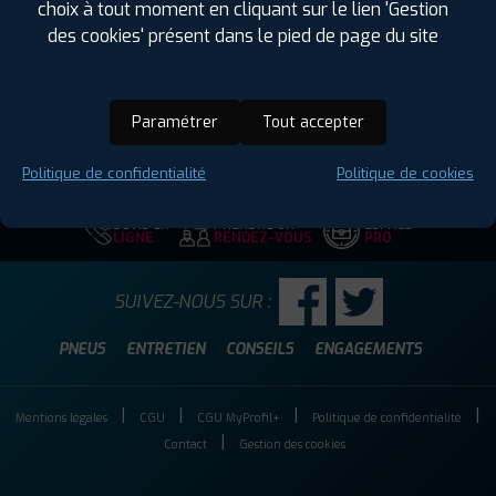
choix à tout moment en cliquant sur le lien 'Gestion
Hauteur :
40
des cookies' présent dans le pied de page du site
Diamètre :
18
Charge :
86
Vitesse :
W
Paramétrer
Tout accepter
Code EAN :
4250427443393
Politique de confidentialité
Politique de cookies
DEVIS EN
PRENDRE UN
ESPACE
LIGNE
RENDEZ-VOUS
PRO
SUIVEZ-NOUS SUR :
PNEUS
ENTRETIEN
CONSEILS
ENGAGEMENTS
Mentions légales
CGU
CGU MyProfil+
Politique de confidentialité
Contact
Gestion des cookies