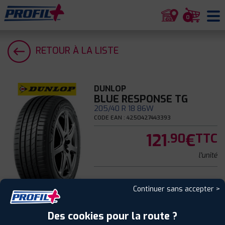
0
RETOUR À LA LISTE
DUNLOP
BLUE RESPONSE TG
205/40 R 18 86W
CODE EAN : 4250427443393
121
€
.90
TTC
l'unité
Continuer sans accepter >
Été
Des cookies pour la route ?