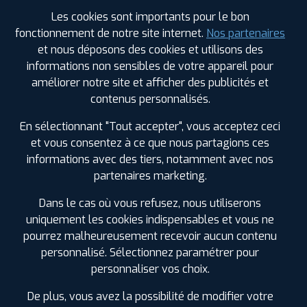
Les cookies sont importants pour le bon
Votre commande
fonctionnement de notre site internet.
Nos partenaires
montée et équilibrée :
et nous déposons des cookies et utilisons des
290
€
.80
TTC
informations non sensibles de votre appareil pour
améliorer notre site et afficher des publicités et
FAIRE INSTALLER CE PNEU
contenus personnalisés.
Sous réserve de disponibilité en agence
En sélectionnant "Tout accepter", vous acceptez ceci
et vous consentez à ce que nous partagions ces
informations avec des tiers, notamment avec nos
partenaires marketing.
Dans le cas où vous refusez, nous utiliserons
SPÉCIFICATIONS
AVIS CLIENTS
ÉTIQUETAGE
uniquement les cookies indispensables et vous ne
pourrez malheureusement recevoir aucun contenu
Étiquetage
personnalisé. Sélectionnez paramétrer pour
personnaliser vos choix.
Saison :
Été
Runflat :
Non
De plus, vous avez la possibilité de modifier votre
Largeur :
205