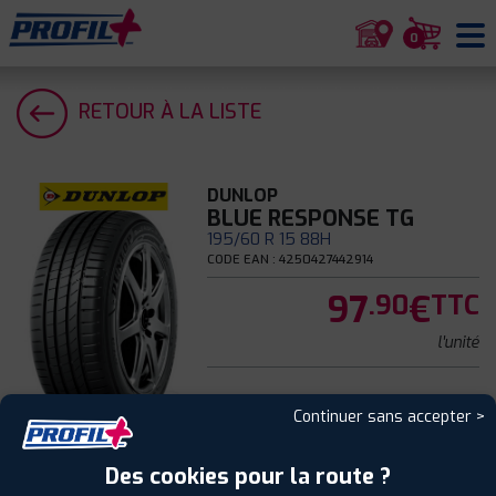
0
RETOUR À LA LISTE
DUNLOP
BLUE RESPONSE TG
195/60 R 15 88H
CODE EAN : 4250427442914
97
€
.90
TTC
l'unité
Continuer sans accepter >
Été
Des cookies pour la route ?