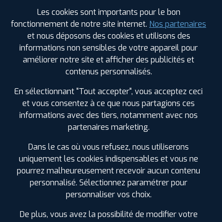
Les cookies sont importants pour le bon
Votre commande
fonctionnement de notre site internet.
Nos partenaires
montée et équilibrée :
et nous déposons des cookies et utilisons des
239
€
.60
TTC
informations non sensibles de votre appareil pour
améliorer notre site et afficher des publicités et
FAIRE INSTALLER CE PNEU
contenus personnalisés.
Sous réserve de disponibilité en agence
En sélectionnant "Tout accepter", vous acceptez ceci
et vous consentez à ce que nous partagions ces
informations avec des tiers, notamment avec nos
partenaires marketing.
Dans le cas où vous refusez, nous utiliserons
SPÉCIFICATIONS
AVIS CLIENTS
ÉTIQUETAGE
uniquement les cookies indispensables et vous ne
pourrez malheureusement recevoir aucun contenu
Étiquetage
personnalisé. Sélectionnez paramétrer pour
personnaliser vos choix.
Saison :
Été
Runflat :
Non
De plus, vous avez la possibilité de modifier votre
Largeur :
195