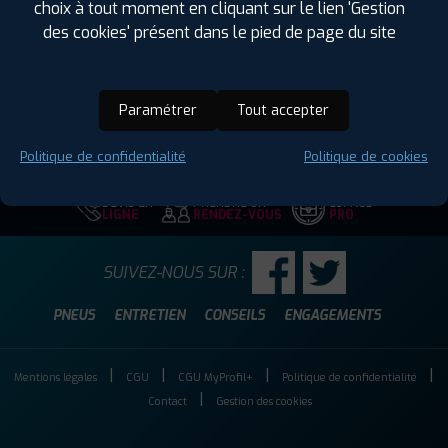
choix à tout moment en cliquant sur le lien 'Gestion
Hauteur :
60
des cookies' présent dans le pied de page du site
Diamètre :
15
Charge :
88
Vitesse :
H
Paramétrer
Tout accepter
Code EAN :
4250427442914
Politique de confidentialité
Politique de cookies
DEVIS EN
PRENDRE UN
ESPACE
LIGNE
RENDEZ-VOUS
PRO
SUIVEZ-NOUS SUR :
PNEUS
ENTRETIEN
CONSEILS
ENGAGEMENTS
Mentions légales
CGU
CGU MyProfil+
Politique de confidentialité
Contact
Gestion des cookies